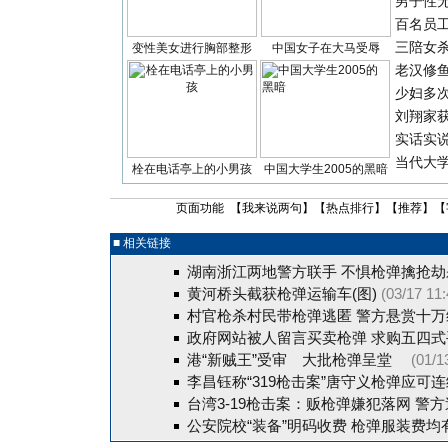
男子性无
百名员
三陪女
变性美女进行胸部整形
中国女子在大马受辱
老汉修
少妇多
刘翔家
实话实
当代大
栓在电话亭上的小男孩
中国大学生2005的黑暗
页面功能 【
我来说两句
】【
热点排行
】【
推荐
】【
■ 相关链接
湖南浙江两地警方联手 不惧枪弹擒抢劫
黄河桥头截获枪弹运输车(图)
(03/17 11:
村官枪杀村民带枪弹逃匿 警方悬赏十万缉
政府网站被人留言买卖枪弹 求购五四式手
港“新贼王”受审 大批枪弹呈堂
(01/1
李昌钰称“319枪击案”唐守义枪弹应可
台湾3-19枪击案：贩枪弹嫌犯落网 警
公安院校“装备”明码收费 枪弹服装费均