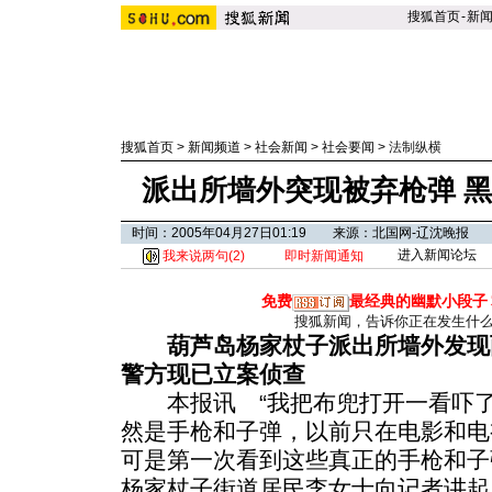
搜狐首页
-
新
搜狐首页
>
新闻频道
>
社会新闻
>
社会要闻
>
法制纵横
派出所墙外突现被弃枪弹 
时间：2005年04月27日01:19 来源：北国网-辽沈晚报
进入新闻论坛
我来说两句(
2
)
即时新闻通知
免费
最经典的幽默小段子
搜狐新闻，告诉你正在发生什
葫芦岛杨家杖子派出所墙外发现两
警方现已立案侦查
本报讯 “我把布兜打开一看吓了
然是手枪和子弹，以前只在电影和电
可是第一次看到这些真正的手枪和子
杨家杖子街道居民李女士向记者讲起