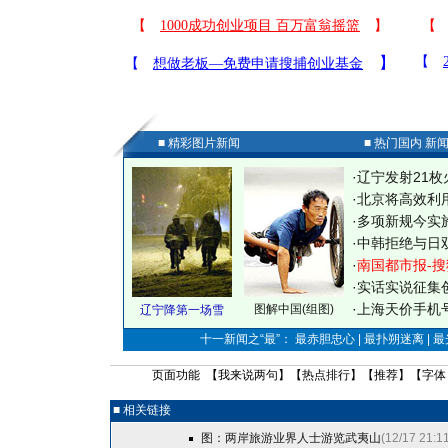
■ 精彩图片新闻
■ 热门国内 新
·
辽宁发射21枚
·
北京将高效利
·
多项新规今实
·
中韩拒绝与日
·
南国都市报-搜
·
实话实说征集
·
上海天价手机号
图解中国(组图)
辽宁降第一场雪
十一新闻之“最”： 最赤胆忠心 | 最扑朔迷离 | 
页面功能 【
我来说两句
】【
热点排行
】【
推荐
】【字体
■ 相关链接
图：两岸旅游业界人士游览武夷山
(12/17 21:1