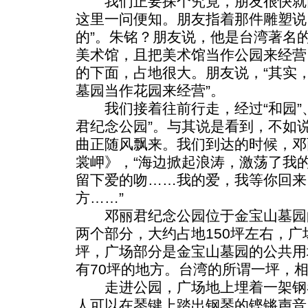
我们正要探个究竟，朋友很快就
这里一问便知。朋友指着那件雕塑说
的”。朱铭？朋友说，他是台湾著名
美术馆，且把美术馆当作公园来经营
的下面，占地很大。朋友说，“其实
墓园当作花园来经营”。
我们接着往前行走，经过“和园”、
君纪念公园”。与其说是看到，不如
曲正随风飘来。我们到达的时候，邓
裳岬》，“海边掀起浪涛，激荡了我
留下爱的吻……我的爱，我等你回来
方……”
邓丽君纪念公园位于金宝山墓园的
两个部分，大约占地150坪左右，广
坪，广场部分是金宝山墓园的公共用
有70坪的地方。台湾的所谓一坪，相
走进公园，广场地上埋着一架钢
人可以在琴键上踏出钢琴的铿锵声音