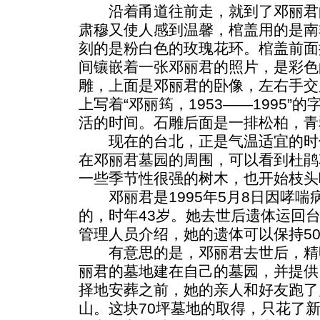
沿着甬道往前走，就到了邓丽君
肃穆又使人感到温馨，棺盖用的是南
刻的是粉白色的玫瑰花环。棺盖前面
间镶嵌着一张邓丽君的照片，是彩色
雕，上面是邓丽君的卧像，左右手交
上写着“邓丽筠，1953——1995
活的时间。石雕后面是一排松柏，青
现在的台北，正是气温适宜的时
在邓丽君墓园的周围，可以看到杜鹃
一些季节性很强的树木，也开始枝头
邓丽君是1995年5月8日因哮喘
的，时年43岁。她去世后遗体运回
管理人员介绍，她的遗体可以保持5
有意思的是，邓丽君去世后，精
丽君的墓地建在自己的墓园，并提供
择地安葬之前，她的亲人和好友跑了
山。这块70坪墓地的取得，只花了