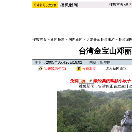
搜狐首页
-
新
搜狐首页
>
新闻频道
>
国内新闻
>
大陆开放赴台旅游
>
赴台游
台湾金宝山邓丽
时间：2005年05月20日18:02 来源：新华网
进入新闻论坛
我来说两句(
2
)
收藏本文
免费
最经典的幽默小段子
搜狐新闻，告诉你正在发生什