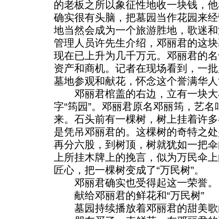
的老板之所以象征性地收一块钱，他
确实很有头脑，把墓园当作花园来经
地当然会成为一个旅游胜地，歌迷和
管理人员许先生介绍，邓丽君的这块
现在已上升为几千万元。邓丽君的名
资产和商机。记者在现场看到，一批
墓地参观和献花，怀念这个誉满华人
邓丽君棺盖的右边，立有一块大
字“筠园”。邓丽君原名邓丽筠，艺名
来。石头前有一棵树，树上挂着许多
是凭吊邓丽君的。这棵树的奇特之处
再分六股，到树顶，树就犹如一把伞
上所挂木牌上的挽言，似为万民伞上
匠心，把一棵树变成了“万民树”。
邓丽君确实也受得起这一荣誉。
献给邓丽君的鲜花和“万民树”
墓园持续播放着邓丽君的甜美歌