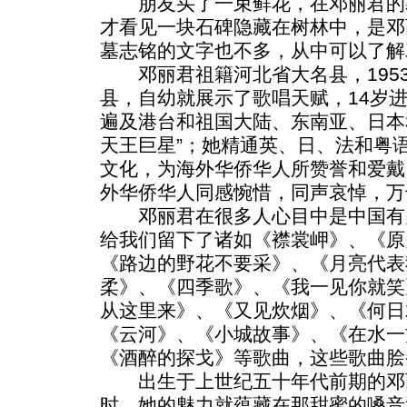
朋友买了一束鲜花，在邓丽君的
才看见一块石碑隐藏在树林中，是邓
墓志铭的文字也不多，从中可以了解
邓丽君祖籍河北省大名县，1953
县，自幼就展示了歌唱天赋，14岁
遍及港台和祖国大陆、东南亚、日本
天王巨星”；她精通英、日、法和粤
文化，为海外华侨华人所赞誉和爱戴
外华侨华人同感惋惜，同声哀悼，万
邓丽君在很多人心目中是中国有
给我们留下了诸如《襟裳岬》、《原
《路边的野花不要采》、《月亮代表
柔》、《四季歌》、《我一见你就笑
从这里来》、《又见炊烟》、《何日
《云河》、《小城故事》、《在水一
《酒醉的探戈》等歌曲，这些歌曲脍
出生于上世纪五十年代前期的邓
时。她的魅力就蕴藏在那甜蜜的嗓音