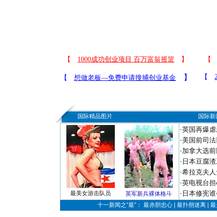
国际精品图片
国际新
·
英国再爆虐
·
美国前司法
·
加拿大选前
·
日本豆腐渣
·
希拉克夫人
·
英电视台担
·
日本修宪谁
最美女游击队员
英军新兵裸体格斗
十一新闻之“最”： 最赤胆忠心 | 最扑朔迷离 | 