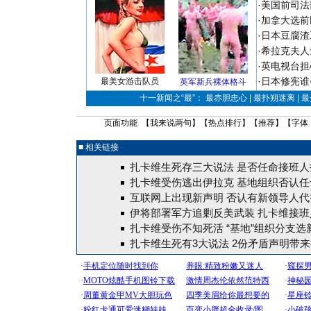
·
美国前司法
·
加拿大选前
·
日本豆腐渣
·
希拉克夫人
·
英电视台担
·
日本修宪谁
最美女游击队员
英军新兵裸体格斗
十一新闻之“最”： 最赤胆忠心 | 最扑朔迷离 | 
页面功能 【
我来说两句
】【
热点排行
】【
推荐
】【字体
■ 相关链接
扎卡维生死存三大说法 是否任命接班人
扎卡维受伤逃出伊拉克 基地组织否认任
互联网上出现新声明 否认有新领导人代
伊将部署军方追剿反美武装 扎卡维接班
扎卡维受伤不知死活 “基地”组织分支选
扎卡维生死有3大说法 2份矛盾声明带