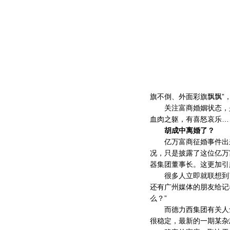
旗不倒、外面彩旗飘飘”
关注富商婚姻状态，是
血肉之躯，有喜怒哀乐…
胡成中离婚了？
亿万富商征婚事件出来
况，只是披露了这位亿万
器集团董事长。这更加引
很多人立即就联想到了
还有广州媒体的朋友给记
么？”
而德力西集团有关人士
很稳定，最新的一期某杂