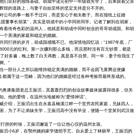
们良好的感情基础。胡成中读完初中一年级就失学了，后来跟着父亲
辉煌的道路上，与妻子自始至终的坚定支持是分不开的。
公司的事一般不予过问，而是安心于相夫教子。而在报纸上征婚
集团董事长胡某”，其实是胡成中的小学同班同学。记者了解到在胡家，
有着传奇色彩的温州人，他就是和胡成中同时创业的哥哥胡成国。和胡
一个美满的家庭和稳定的婚姻。
打拼的岁月，胡成国感慨不已。他深情地回忆说：“1987年底，厂
8000元的红利。第一次赚到那么多钱，而且那时没有百元钞票，都是
数了好多遍，晚上数了白天再数，真是喜不自禁。同一年，妻子给我生了
啊。”
一部分人之所以能维持稳定美满的婚姻，而不会因飞黄腾达便嫌
度上都属于这一范畴，因为他们的婚姻是经过各种考验而最终形成的。
的奥康集团老总王振滔，其轰轰烈烈的创业故事媒体披露得很多，但关
知。他的爱情，在温州当地被称为“爱情神话”。
介绍，王振滔出生在永嘉县楠溪江畔一个贫穷农民家庭，兄妹四人，
困，为了不让弟妹失学，王振滔高中没有毕业，便随一个堂舅到武汉做
打拼的时候，王振滔邂逅了一位让他心仪的温州女孩。
滔小6岁，在鄂州姨妈家学缝纫手艺。自从爱上了林丽琴，王振滔的