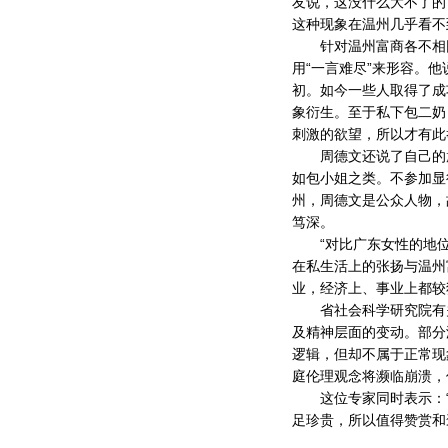
友说，这没什么大不了的
这种现象在温州几乎看不
针对温州富商各不相同
用“一言难尽”来形容。
初。如今一些人取得了成
象衍生。至于私下包二奶
刺激的欲望，所以才有此
周德文还说了自己的尴
如包小姐之类。不参加显
州，周德文是公众人物，
笃深。
“对比广东女性的地位
在私生活上的张扬与温州
业，经济上、事业上都较
省社会科学研究院有关
及精神层面的变动。部分
逻辑，但却不属于正常现
庭伦理观念将濒临崩溃，
这位专家同时表示：“无
足珍贵，所以值得赞赏和褒