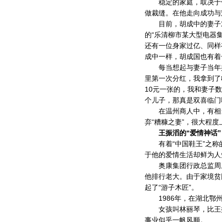
稳定的家庭，取决于他
做裁缝。在他走向成功与
目前，胡成中的妻子对
的“乐清柳市某大型电器
还有一位身家过亿、同样
成中一样，胡成国也有着
每当想起与妻子当年共同
里第一次分红，我拿到了
10元一张的，我和妻子
个儿子，那真是双喜临门
在温州商人中，有相当
弃“糟糠之妻”，很大程
王振滔的“爱情神话”
有着“中国鞋王”之称
于他的爱情生活却鲜为人
奥康集团行政总监周威
他排行老大。由于家境贫
起了“游子木匠”。
1986年，在湖北鄂州
女孩叫林丽琴，比王振
事业似乎一帆风顺。