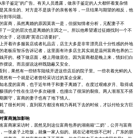
NA亲子鉴定”的广告。有关人员透露，做亲子鉴定的人大都怀着复杂情
是其亲生的、对方是不是孩子的亲爸爸等，一旦结果与期望的相反，他
分割等问题。
富商，虽然离婚的原因莫衷一是，但据知情者分析，元配妻子不
拉开了一定的层次也是离婚的主因之一。所以他希望通过征婚找到一个不
的女子，还强调“英语口语要好”。
开着许多服装店或者礼品店，店主大多是非常漂亮且十分性感的外地
的老板应智乐告诉记者，这里面有许多店主其实就是温州富商包养的二
钱开的。楼下做店面，楼上用做居住。因为富商都是晚上来，情妇们白
作摆设。而且据说这样既隐蔽又安全。
看到，果然有一些轿车陆续开进这些店后的院子里。一些衣着光鲜的人
竟然有一个就是记者曾经采访过的某企业家。
名度的富商，也于近年终于和妻子离婚了。在度过艰难岁月、取得成
极强的个性在生活中多次碰撞，也撞出了很深的裂痕。两人渐渐互不搭
期厮守，富商的妻子也有了地下情人。
了很长时间，直到双方都没有精力再耗下去的时候，才以付给女方巨
姻。
对富商施加影响
富商家采访时，居然见到这位富商包养的湖南籍“二奶”，公开与富商
，一张桌子上吃饭，就像一家人似的。就在记者吃惊不已时，广东的朋