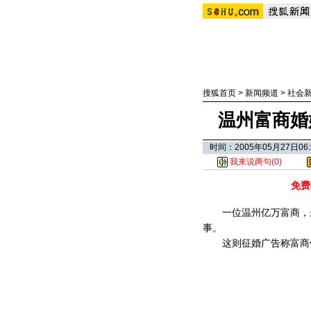
搜狐首页
>
新闻频道
>
社会
温州富商婚
时间：2005年05月27日0
我来说两句(
0
)
免费
一位温州亿万富商，最
事。
这则征婚广告称富商领