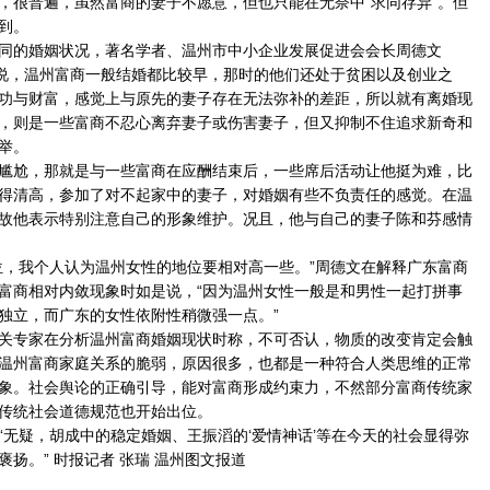
，很普遍，虽然富商的妻子不愿意，但也只能在无奈中“求同存异”。但
到。
的婚姻状况，著名学者、温州市中小企业发展促进会会长周德文
他说，温州富商一般结婚都比较早，那时的他们还处于贫困以及创业之
功与财富，感觉上与原先的妻子存在无法弥补的差距，所以就有离婚现
，则是一些富商不忍心离弃妻子或伤害妻子，但又抑制不住追求新奇和
举。
尬，那就是与一些富商在应酬结束后，一些席后活动让他挺为难，比
得清高，参加了对不起家中的妻子，对婚姻有些不负责任的感觉。在温
故他表示特别注意自己的形象维护。况且，他与自己的妻子陈和芬感情
，我个人认为温州女性的地位要相对高一些。”周德文在解释广东富商
富商相对内敛现象时如是说，“因为温州女性一般是和男性一起打拼事
独立，而广东的女性依附性稍微强一点。”
专家在分析温州富商婚姻现状时称，不可否认，物质的改变肯定会触
温州富商家庭关系的脆弱，原因很多，也都是一种符合人类思维的正常
象。社会舆论的正确引导，能对富商形成约束力，不然部分富商传统家
传统社会道德规范也开始出位。
疑，胡成中的稳定婚姻、王振滔的‘爱情神话’等在今天的社会显得弥
扬。” 时报记者 张瑞 温州图文报道