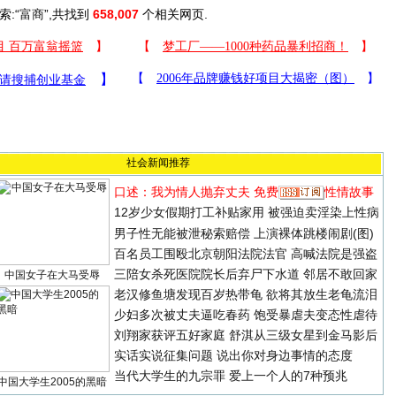
索:“
富商
”,共找到
658,007
个相关网页.
社会新闻推荐
口述：我为情人抛弃丈夫
免费
性情故事
12岁少女假期打工补贴家用 被强迫卖淫染上性病
男子性无能被泄秘索赔偿 上演裸体跳楼闹剧(图)
百名员工围殴北京朝阳法院法官 高喊法院是强盗
三陪女杀死医院院长后弃尸下水道 邻居不敢回家
中国女子在大马受辱
老汉修鱼塘发现百岁热带龟 欲将其放生老龟流泪
少妇多次被丈夫逼吃春药 饱受暴虐夫变态性虐待
刘翔家获评五好家庭
舒淇从三级女星到金马影后
实话实说征集问题
说出你对身边事情的态度
当代大学生的九宗罪
爱上一个人的7种预兆
中国大学生2005的黑暗