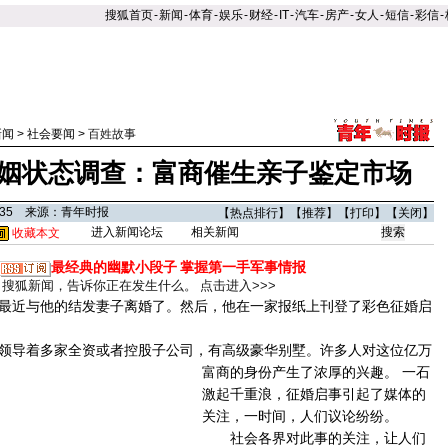
搜狐首页
-
新闻
-
体育
-
娱乐
-
财经
-
IT
-
汽车
-
房产
-
女人
-
短信
-
彩信
-
新闻
>
社会要闻
>
百姓故事
姻状态调查：富商催生亲子鉴定市场
6:35 来源：青年时报
【
热点排行
】【
推荐
】【
打印
】【
关闭
】
进入新闻论坛
相关新闻
收藏本文
最经典的幽默小段子
掌握第一手军事情报
搜狐新闻，告诉你正在发生什么。
点击进入>>>
近与他的结发妻子离婚了。然后，他在一家报纸上刊登了彩色征婚启
导着多家全资或者控股子公司，有高级豪华别墅。许多人对这位亿万
富商的身份产生了浓厚的兴趣。
一石
激起千重浪，征婚启事引起了媒体的
关注，一时间，人们议论纷纷。
社会各界对此事的关注，让人们