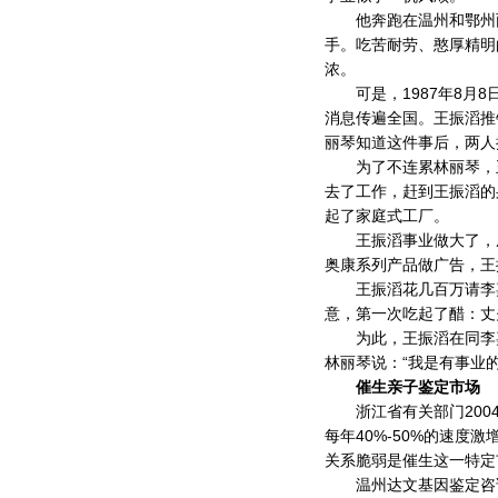
他奔跑在温州和鄂州两
手。吃苦耐劳、憨厚精明
浓。
可是，1987年8月8
消息传遍全国。王振滔推
丽琴知道这件事后，两人
为了不连累林丽琴，王
去了工作，赶到王振滔的
起了家庭式工厂。
王振滔事业做大了，成
奥康系列产品做广告，王
王振滔花几百万请李嘉
意，第一次吃起了醋：丈
为此，王振滔在同李嘉
林丽琴说：“我是有事业
催生亲子鉴定市场
浙江省有关部门2004
每年40%-50%的速
关系脆弱是催生这一特定
温州达文基因鉴定咨询