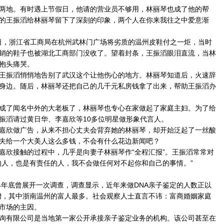
地。有时遇上节假日，他请的营业员不够用，林丽琴也成了他的帮
的王振滔给林丽琴留下了深刻的印象，两个人在你来我往之中爱意渐
日，浙江省工商局在杭州武林门广场将劣质的温州皮鞋付之一炬，当时
销的鞋子也被湖北工商部门没收了。望着封条，王振滔眼泪直流，当林
抱头痛哭。
振滔悄悄地告别了武汉这个让他伤心的地方。林丽琴知道后，火速辞
身边。随后，林丽琴还把自己的几千元私房钱拿了出来，帮助王振滔办
了闻名中外的大老板了，林丽琴也专心在家做起了家庭主妇。为了给
振滔请过黄日华、李嘉欣等10多位明星做形象代言人。
欣做广告，从来不担心丈夫会背弃她的林丽琴，却开始泛起了一丝酸
夫给一个大美人这么多钱，不会有什么花边新闻吧？
欣接触的过程中，几乎是向妻子林丽琴作“全程汇报”。王振滔常常对
的人，也是有责任的人，我不会做任何对不起你和自己的事情。”
年底曾展开一次调查，调查显示，近年来做DNA亲子鉴定的人数正以
度激增，其中浙南温州的富人最多。社会观察人士直言不讳：富商婚姻家庭
市场的主因。
有限公司是当地第一家公开承接亲子鉴定业务的机构。该公司甚至在