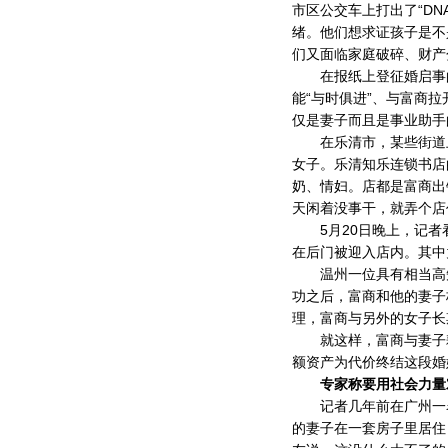
市区公交车上打出了“D
绪。他们想求证孩子是不
们又面临家庭破碎、财产
在报纸上登征婚启事的
能“与时俱进”、与富商
仅是妻子而且是事业助手
在乐清市，某些街道上
女子。乐清知乐连锁书店
奶、情妇。店都是富商出
天闲着没事干，就弄个店
5月20日晚上，记者
在后门被迎入店内。其中
温州一位具有相当高知
功之后，富商和他的妻子
理，富商与另外的女子长
就这样，富商与妻子耗
额资产为代价终结这段婚
专家称要用社会力量
记者几年前在广州一名
的妻子在一套房子里居住