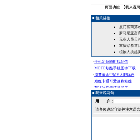
页面功能 【
我来说
■ 相关链接
厦门富商落
罗马尼亚富
无业人员天津
重庆跆拳道
植物人挑起
■ 我来说两句
用 户：
请各位遵纪守法并注意语