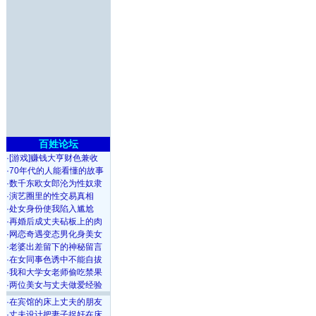
百姓论坛
·
[游戏]赚钱大亨财色兼收
·
70年代的人能看懂的故事
·
数千东欧女郎沦为性奴隶
·
演艺圈里的性交易真相
·
处女身份使我陷入尴尬
·
再婚后成丈夫砧板上的肉
·
网恋奇遇变态男化身美女
·
老婆出差留下的神秘留言
·
在女同事色诱中不能自拔
·
我和大学女老师偷吃禁果
·
两位美女与丈夫做爱经验
·
在宾馆的床上丈夫的朋友
·
丈夫设计把妻子捉奸在床