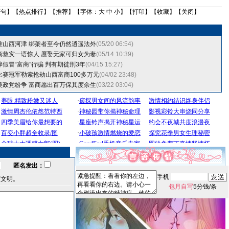
两句
】【
热点排行
】【
推荐
】【字体：
大
中
小
】【
打印
】【
收藏
】【
关闭
】
难山西河津 绑架者至今仍然逍遥法外
(05/20 06:54)
商救灾一语惊人 愿娶无家可归女为妻
(05/14 10:39)
假冒“富商”行骗 判有期徒刑3年
(04/15 15:27)
比赛冠军勒索抢劫山西富商100多万元
(04/02 23:48)
美政党纷争 富商愿出百万保其度余生
(03/22 03:04)
匿名发出：
手机
言文明。
包月自写
5分钱/条