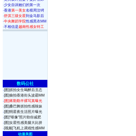
·
少女自诉她们的第一次
·
香港
第一美女
名模周汶锜
·
舒淇三级女星
到金马影后
·
中央舞蹈学院
性感黑衣MM
·
不相信是
越南性感女特工
数码公社
[图]抓拍女生喝醉后丑态
·
[图]偷拍香港街头波霸MM
·
[图]蒋勤勤半裸写真曝光
·
[图]桑巴舞抓拍性感辣妹
·
[图]明星夜生活照片曝光
·
[图]"呕像"照片助你减肥
·
[图]女星性感美腿大比拼
·
[视频]飞机上调戏性感MM
·
动漫美图