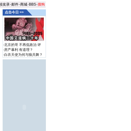
校友录
-
邮件
-
商城
-
BBS
-
搜狗
点击今日 >>
·
北京的哥 不再侃政治
评
·
房产暴利 有道理？
·
白衣天使为何与狼共舞？