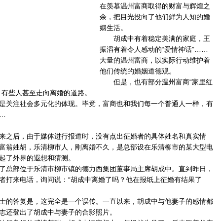
在羡慕温州富商取得的财富与辉煌之
余，把目光投向了他们鲜为人知的婚
姻生活。
胡成中有着稳定美满的家庭，王
振滔有着令人感动的“爱情神话”……
大量的温州富商，以实际行动维护着
他们传统的婚姻道德观。
但是，也有部分温州富商“家里红
，有些人甚至走向离婚的道路。
关注社会多元化的体现。毕竟，富商也和我们每一个普通人一样，有
…
之后，由于媒体进行报道时，没有点出征婚者的具体姓名和真实情
富翁姓胡，乐清柳市人，刚离婚不久，是总部设在乐清柳市的某大型电
起了外界的遐想和猜测。
总部位于乐清市柳市镇的德力西集团董事局主席胡成中。直到昨日，
者打来电话，询问说：“胡成中离婚了吗？他在报纸上征婚有结果了
的答复是，这完全是一个误传。一直以来，胡成中与他妻子的感情都
志还登出了胡成中与妻子的合影照片。