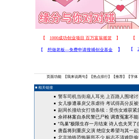
页面功能 【
我来说两句
】【
热点排行
】【
推荐
】【字体
■ 相关链接
警车司机当街扇人耳光 上百路人围堵讨
女儿惨遭暴戾父亲虐待 考试得高分反被
副局长撞幼女打借条续：受伤女难获紧
佘祥林案自杀民警已尸检
调查冤案不能
“鸟巢”极限生存一月结束 诗人也夫哭了(
唐磊将到重庆义演 绝症女希望与其一起
北京地铁恐怖厕所不少 标志不清难防偷窥