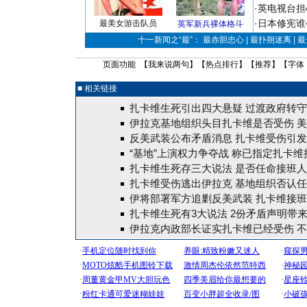
·
英电视台担
·
日本修宪谁
最美女游击队员
英军新兵裸体格斗
十一新闻之“最”： 最赤胆忠心 | 最扑朔迷离 | 
页面功能 【
我来说两句
】【
热点排行
】【
推荐
】【字体
■ 相关链接
扎卡维生死引出四大悬疑 过渡政府转守为
伊拉克基地组织头目扎卡维是否受伤 
反美武装公布矛盾消息 扎卡维受伤引
“基地”上演权力争夺战 称已指定扎卡维
扎卡维生死存三大说法 是否任命接班
扎卡维受伤逃出伊拉克 基地组织否认
伊将部署军方追剿反美武装 扎卡维接
扎卡维生死有3大说法 2份矛盾声明带
伊拉克内政部长证实扎卡维已经受伤 