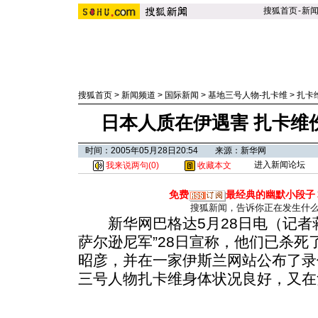
搜狐首页
-
新
搜狐首页
>
新闻频道
>
国际新闻
>
基地三号人物-扎卡维
>
扎卡
日本人质在伊遇害 扎卡维
时间：2005年05月28日20:54 来源：新华网
进入新闻论坛
我来说两句(
0
)
收藏本文
免费
最经典的幽默小段子
搜狐新闻，告诉你正在发生什
新华网巴格达5月28日电（记者蒋
萨尔逊尼军”28日宣称，他们已杀
昭彦，并在一家伊斯兰网站公布了录
三号人物扎卡维身体状况良好，又在负