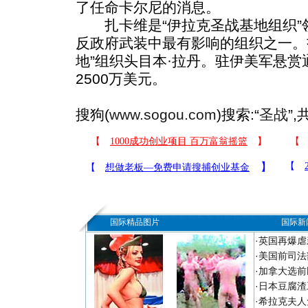
了任命卡尔尼的消息。
扎卡维是“伊拉克圣战基地组织”
反政府武装中最有影响的组织之一。
地”组织头目本·拉丹。驻伊美军悬赏
2500万美元。
搜狗(
www.sogou.com
)搜索:“
圣战
”
国际精品图片
国际新
·
英国再爆虐
·
美国前司法
·
加拿大选前
·
日本豆腐渣
·
希拉克夫人