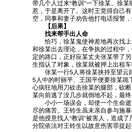
带几个人过来“教训”一下徐某。徐
惹，于是离开了。这时王觉得自己有
空，同事和妻子劝告他打电话报警，
【后果】
找来帮手出人命
恰巧，徐某鬼使神差地再次找上
和徐某出去理论，在争执的过程中，
定的路口，正好应某丈夫张某带了另
生指认了对象，徐某就被押上出租车
张某一行5人将徐某挟持至望云路
5人中的时丽平、王国平便要徐某跪
心病狂地用刀砍击徐某的腿部，砍断
某向前逃了没几步就倒地不起，最终
小小一场误会，却使一个生命逝
尽的痛苦。王铃生虽未亲自参与施暴
是他授意找人“教训”被害人，造成
分院依法对王铃生以故意伤害罪提起