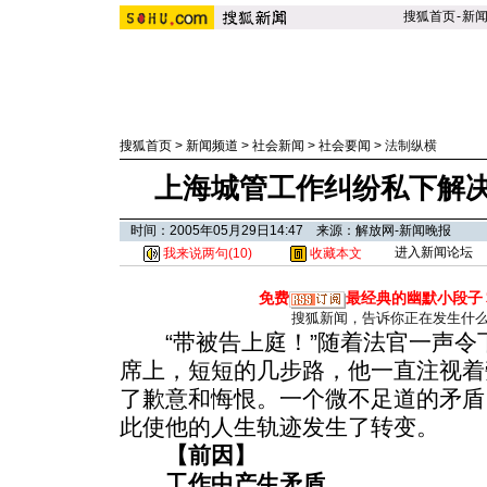
搜狐首页
-
新
搜狐首页
>
新闻频道
>
社会新闻
>
社会要闻
>
法制纵横
上海城管工作纠纷私下解决
时间：2005年05月29日14:47 来源：解放网-新闻晚报
进入新闻论坛
我来说两句(
10
)
收藏本文
免费
最经典的幽默小段子
搜狐新闻，告诉你正在发生什
“带被告上庭！”随着法官一声令
席上，短短的几步路，他一直注视着
了歉意和悔恨。一个微不足道的矛盾
此使他的人生轨迹发生了转变。
【前因】
工作中产生矛盾