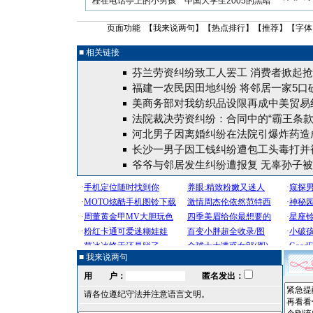
栓在电话亭上的小男孩
中国大学生2005的黑暗
页面功能 【
我来说两句
】【
热点排行
】【
推荐
】【字体
■ 相关链接
芬兰劳资纠纷致工人罢工 消费者掀起
福建一农民因田地纠纷 将邻居一家5口砍
美商务部对我纺织品设限再成中美贸易
法院裁决劳资纠纷：合同中的“霸王条款
河北男子因离婚纠纷在法院引爆炸药造成
长沙一男子因工钱纠纷遭包工头毒打并
爷爷与邻居发生纠纷遭报复 无辜孙子
■ 我来说两句
用 户：
匿名发出：
请各位遵纪守法并注意语言文明。