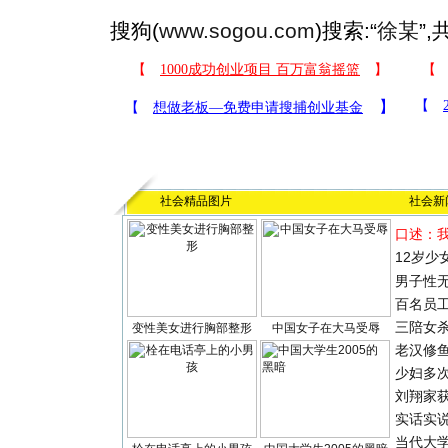
搜狗(
www.sogou.com
)搜索:“
徐某
”
社会精品图片
社会新
口述：
12岁少
男子性无
百名员
三陪女
变性美女进行胸部整形
中国女子在大马受辱
老汉修
少妇多
刘翔家
实话实
当代大