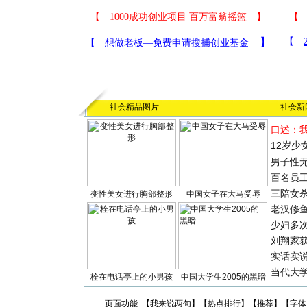
社会精品图片
社会新
口述：
12岁少
男子性无
百名员
三陪女
变性美女进行胸部整形
中国女子在大马受辱
老汉修
少妇多
刘翔家
实话实
当代大
栓在电话亭上的小男孩
中国大学生2005的黑暗
页面功能 【
我来说两句
】【
热点排行
】【
推荐
】【字体