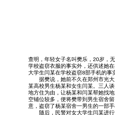
查明，年轻女子名叫樊乐，20岁，
学校盗窃衣服的事实外，还供述她在
大学生闫某在学校盗窃8部手机的事
据樊说，她前不久在郑州市光大
某高校男生杨某和女生闫某。三人谈
地方住为由，让杨某和闫某帮她找地
空铺位较多，便将樊带到男生宿舍留
意，盗窃了杨某宿舍一男生的一部手
随后，民警对女大学生闫某进行