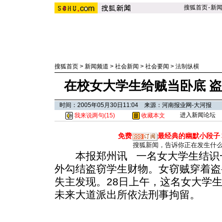
搜狐首页
-
新
搜狐首页
>
新闻频道
>
社会新闻
>
社会要闻
>
法制纵横
在校女大学生给贼当卧底 
时间：2005年05月30日11:04 来源：河南报业网-大河报
进入新闻论坛
我来说两句(
15
)
收藏本文
免费
最经典的幽默小段子
搜狐新闻，告诉你正在发生什
本报郑州讯 一名女大学生结识一
外勾结盗窃学生财物。女窃贼穿着盗
失主发现。28日上午，这名女大学
未来大道派出所依法刑事拘留。