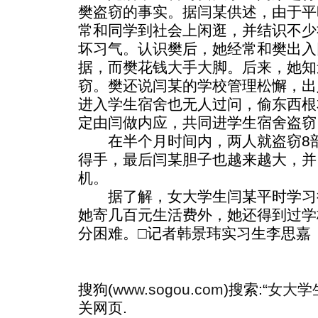
樊盗窃的事实。据闫某供述，由于平
常和同学到社会上闲逛，并结识不少
坏习气。认识樊后，她经常和樊出入
据，而樊花钱大手大脚。后来，她知
窃。樊还说闫某的学校管理松懈，出
进入学生宿舍也无人过问，偷东西根
定由闫做内应，共同进学生宿舍盗窃
在半个月时间内，两人就盗窃8部
得手，最后闫某胆子也越来越大，并
机。
据了解，女大学生闫某平时学习
她寄几百元生活费外，她还得到过学
分困难。□记者韩景玮实习生李思嘉
搜狗(
www.sogou.com
)搜索:“
女大学
关网页.