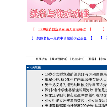
页面功能 【
我来说两句
】【
热点排行
】【
推荐
】【字体
■ 相关链接
16岁少女睡觉遭醉酒男奸污 为清白做
揭秘少林现代化生存内幕:经书英语天天念
男子见义勇为撞死劫匪被控告续 警方
深圳2名小学生将横渡琼州海峡
冒险是
黑龙江孕妇与超市发生冲突 被打在地
少女拒绝卖淫被逼自焚续：少女康复出院
天津毒贩驾车拖行警察200余米 从其胸