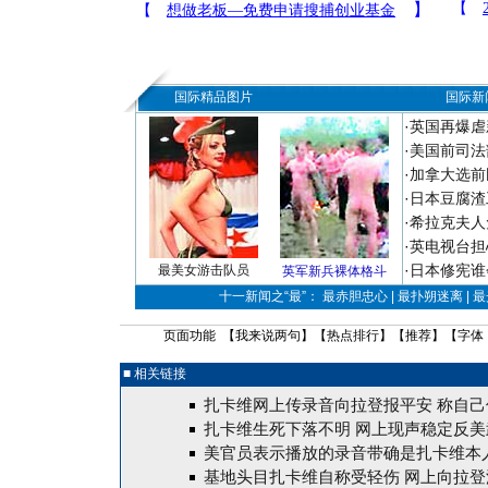
国际精品图片
国际新
·
英国再爆虐
·
美国前司法
·
加拿大选前
·
日本豆腐渣
·
希拉克夫人
·
英电视台担
·
日本修宪谁
最美女游击队员
英军新兵裸体格斗
十一新闻之“最”： 最赤胆忠心 | 最扑朔迷离 | 
页面功能 【
我来说两句
】【
热点排行
】【
推荐
】【字体
■ 相关链接
扎卡维网上传录音向拉登报平安 称自己
扎卡维生死下落不明 网上现声稳定反美
美官员表示播放的录音带确是扎卡维本
基地头目扎卡维自称受轻伤 网上向拉登