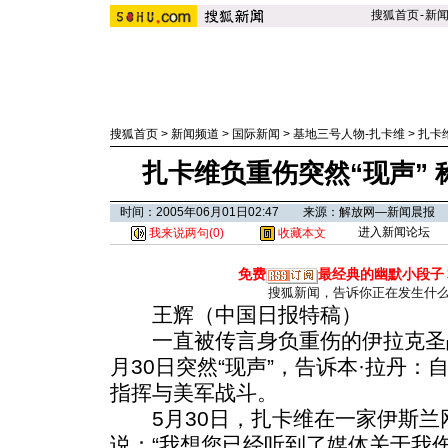
搜狐首页
-
新
搜狐首页
>
新闻频道
>
国际新闻
>
基地三号人物-扎卡维
>
扎卡
扎卡维负重伤突然“现声”
时间：2005年06月01日02:47 来源：解放网—新闻晨报
进入新闻论坛
我来说两句(
0
)
收藏本文
免费
最经典的幽默小段子
搜狐新闻，告诉你正在发生什
王辉（中国日报特稿）
一直被传言身负重伤的伊拉克圣战
月30日突然“现声”，告诉本·拉丹
指挥与美军战斗。
5月30日，扎卡维在一家伊斯兰
说：“我想您已经听到了媒体关于我