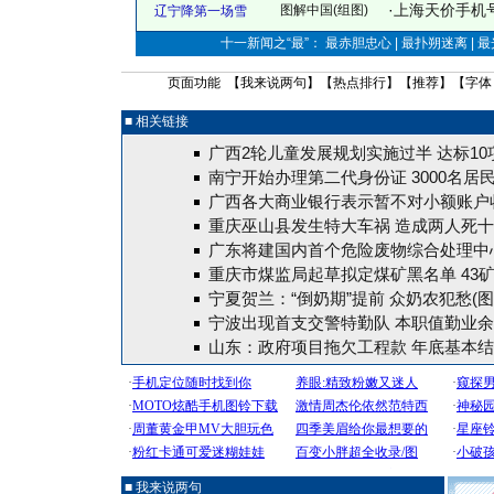
·
上海天价手机号
图解中国(组图)
辽宁降第一场雪
十一新闻之“最”： 最赤胆忠心 | 最扑朔迷离 | 
页面功能 【
我来说两句
】【
热点排行
】【
推荐
】【字体
■ 相关链接
广西2轮儿童发展规划实施过半 达标10
南宁开始办理第二代身份证 3000名居
广西各大商业银行表示暂不对小额账户
重庆巫山县发生特大车祸 造成两人死
广东将建国内首个危险废物综合处理中
重庆市煤监局起草拟定煤矿黑名单 43
宁夏贺兰：“倒奶期”提前 众奶农犯愁(图
宁波出现首支交警特勤队 本职值勤业
山东：政府项目拖欠工程款 年底基本
■ 我来说两句