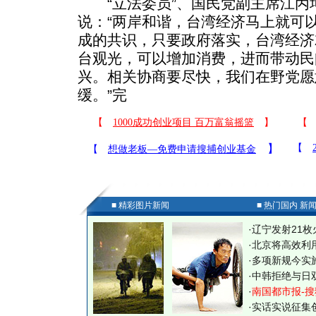
“立法委员”、国民党副主席江丙
说：“两岸和谐，台湾经济马上就可
成的共识，只要政府落实，台湾经济
台观光，可以增加消费，进而带动民
兴。相关协商要尽快，我们在野党愿
缓。”完
■ 精彩图片新闻
■ 热门国内 新
·
辽宁发射21枚
·
北京将高效利
·
多项新规今实
·
中韩拒绝与日
·
南国都市报-搜
·
实话实说征集