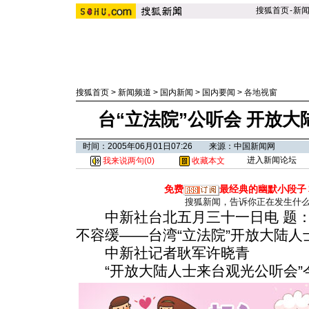
搜狐首页
-
新
搜狐首页
>
新闻频道
>
国内新闻
>
国内要闻
>
各地视窗
台“立法院”公听会 开放
时间：2005年06月01日07:26 来源：中国新闻网
进入新闻论坛
我来说两句(
0
)
收藏本文
免费
最经典的幽默小段子
搜狐新闻，告诉你正在发生什
中新社台北五月三十一日电 题：
不容缓——台湾“立法院”开放大陆
中新社记者耿军许晓青
“开放大陆人士来台观光公听会”今