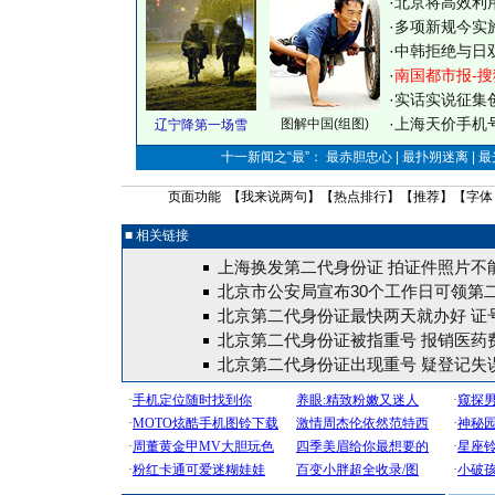
·
北京将高效利
·
多项新规今实
·
中韩拒绝与日
·
南国都市报-搜
·
实话实说征集
·
上海天价手机号
图解中国(组图)
辽宁降第一场雪
十一新闻之“最”： 最赤胆忠心 | 最扑朔迷离 | 
页面功能 【
我来说两句
】【
热点排行
】【
推荐
】【字体
■ 相关链接
上海换发第二代身份证 拍证件照片不能
北京市公安局宣布30个工作日可领第
北京第二代身份证最快两天就办好 证
北京第二代身份证被指重号 报销医药
北京第二代身份证出现重号 疑登记失误