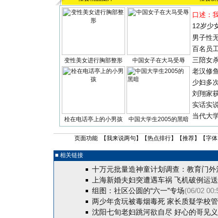
口述：
12岁少
男子性无
百名员
三陪女
变性美女进行胸部整形
中国女子在大马受辱
老汉修
少妇多
刘翔家
实话实
当代大
栓在电话亭上的小男孩
中国大学生2005的黑暗
页面功能 【
我来说两句
】【
热点排行
】【
推荐
】【字体
■ 相关链接
十万元批量造神童计划调查：教育门外
上海新婚夫妇突遭遇车祸 飞机破例运
组图：社区公圆的“六一”专场
(06/02 00:
两少年贪玩被毒烟毒死 家长质疑学校
沈阳七旬老妇跳河欲自尽 好心的哥见