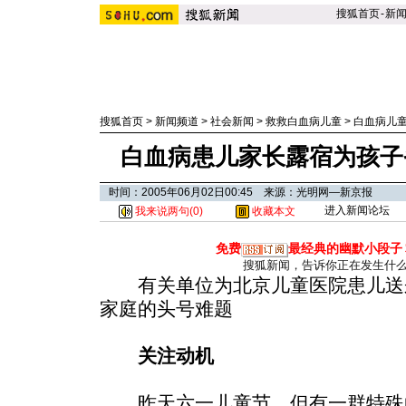
搜狐首页
-
新
搜狐首页
>
新闻频道
>
社会新闻
>
救救白血病儿童
>
白血病儿
白血病患儿家长露宿为孩子省
时间：2005年06月02日00:45 来源：光明网—新京报
进入新闻论坛
我来说两句(
0
)
收藏本文
免费
最经典的幽默小段子
搜狐新闻，告诉你正在发生什
有关单位为北京儿童医院患儿送
家庭的头号难题
关注动机
昨天六一儿童节，但有一群特殊