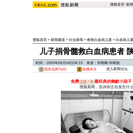
搜狐首页
-
新
搜狐首页
>
新闻频道
>
社会新闻
>
救救白血病儿童
>
白血病儿
儿子捐骨髓救白血病患者 陕
时间：2005年06月04日06:15 来源：华商网-华商报
进入新闻论坛
我来说两句(
0
)
收藏本文
免费
最经典的幽默小段子
搜狐新闻，告诉你正在发生什