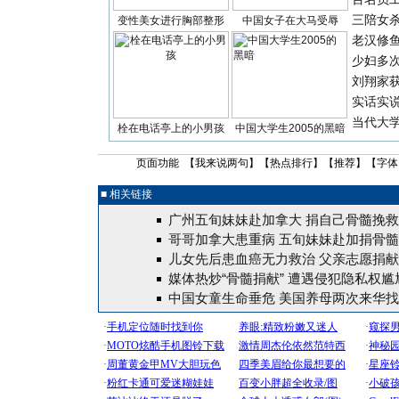
三陪女
变性美女进行胸部整形
中国女子在大马受辱
老汉修
少妇多
刘翔家
实话实
当代大
栓在电话亭上的小男孩
中国大学生2005的黑暗
页面功能 【
我来说两句
】【
热点排行
】【
推荐
】【字体
■ 相关链接
广州五旬妹妹赴加拿大 捐自己骨髓挽
哥哥加拿大患重病 五旬妹妹赴加捐骨
儿女先后患血癌无力救治 父亲志愿捐献
媒体热炒“骨髓捐献” 遭遇侵犯隐私权尴尬
中国女童生命垂危 美国养母两次来华