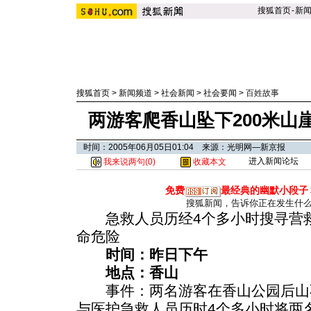
搜狐首页
-
新
搜狐首页
>
新闻频道
>
社会新闻
>
社会要闻
>
百姓故事
两游客爬香山坠下200米山
时间：2005年06月05日01:04 来源：光明网—新京报
进入新闻论坛
我来说两句(
0
)
收藏本文
免费
最经典的幽默小段子
搜狐新闻，告诉你正在发生什
急救人员历经4个多小时搜寻营救
命危险
时间：昨日下午
地点：香山
事件：两名游客在香山公园后山
与医护急救人员历时4个多小时将两