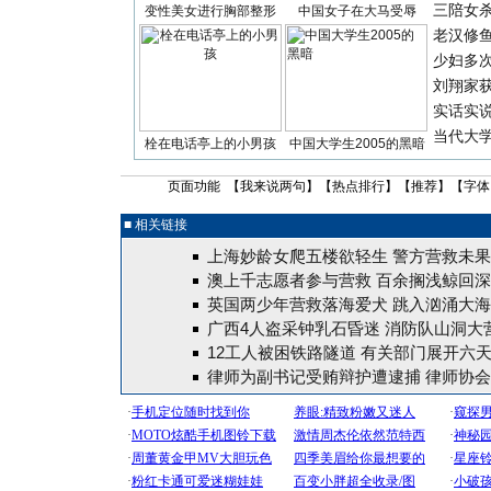
三陪女
变性美女进行胸部整形
中国女子在大马受辱
老汉修
少妇多
刘翔家
实话实
当代大
栓在电话亭上的小男孩
中国大学生2005的黑暗
页面功能 【
我来说两句
】【
热点排行
】【
推荐
】【字体
■ 相关链接
上海妙龄女爬五楼欲轻生 警方营救未
澳上千志愿者参与营救 百余搁浅鲸回深海
英国两少年营救落海爱犬 跳入汹涌大
广西4人盗采钟乳石昏迷 消防队山洞大营
12工人被困铁路隧道 有关部门展开六
律师为副书记受贿辩护遭逮捕 律师协会“