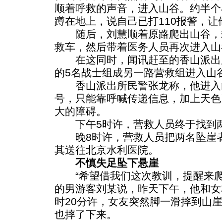
顺着呼救的声音，进入山谷。约半个
蹲在地上，说自己已打110报警，
随后，刘慧顺着原路爬出山谷，站
救车，然后带着医务人员再次进入山
在这同时，闻讯赶至的香山派出所
的5名战士组成另一路营救组进入山
香山派出所民警张龙称，他进入
号，只能靠呼喊传递信息，加上天色
大的障碍。
下午5时许，营救人员终于找到两
晚8时许，营救人员把两名坠崖者
其送往北京水利医院。
不慎失足坠下悬崖
“希望借我们这次教训，提醒来爬
的男游客刘某说，昨天下午，他和女
时20分许，女友突然脚一滑摔到山
也摔了下来。