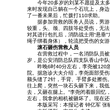
今年20多岁的刘某不愿提及太多
来时发现自己躺在一个石坑上，身边
了一番未果后，忙拨打110求助。
据参加营救的医务人员说，男游
较重，头、颈、四肢等处受伤，无法
对其进行包扎后，消防战士用“悬垂
绳子绑着身体），轮流把受伤的女游
滚石砸伤营救人员
在营救过程中，一名消防队员被滚
岁，是公安消防总队四支队香山中队
昨晚6时40分左右，李尧被120急
院。据急诊大夫介绍，李尧面部受伤
额头缝了2针，手背、手臂多处擦伤
往上爬，突然一块石头砸下来，我低
去，又砸在腿上。”李尧闭着眼回忆
左右，我拿的相机被砸坏了。现在还
本版采写：本报记者 钟亿军 张