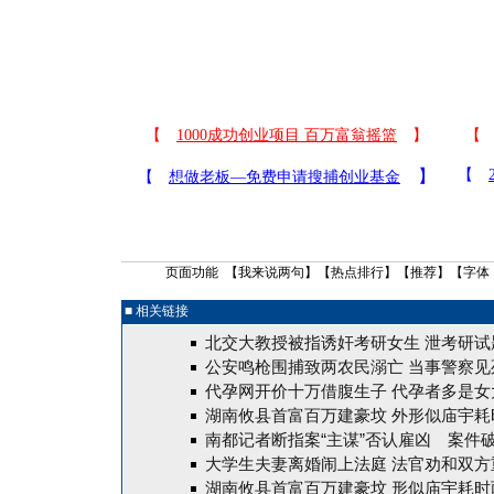
页面功能 【
我来说两句
】【
热点排行
】【
推荐
】【字体
■ 相关链接
北交大教授被指诱奸考研女生 泄考研试
公安鸣枪围捕致两农民溺亡 当事警察见
代孕网开价十万借腹生子 代孕者多是女
湖南攸县首富百万建豪坟 外形似庙宇耗
南都记者断指案“主谋”否认雇凶
案件
大学生夫妻离婚闹上法庭 法官劝和双方
湖南攸县首富百万建豪坟 形似庙宇耗时两