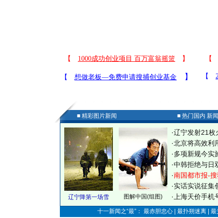
■ 精彩图片新闻
■ 热门国内 新
·
辽宁发射21枚
·
北京将高效利
·
多项新规今实
·
中韩拒绝与日
·
南国都市报-搜
·
实话实说征集
·
上海天价手机号
图解中国(组图)
辽宁降第一场雪
十一新闻之“最”： 最赤胆忠心 | 最扑朔迷离 | 