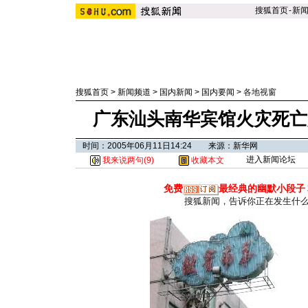
搜狐首页
-
新
搜狐首页
>
新闻频道
>
国内新闻
>
国内要闻
>
各地视窗
广东汕头南华宾馆火灾死亡人
时间：2005年06月11日14:24 来源：新华网
进入新闻论坛
我来说两句(
9
)
收藏本文
免费
最经典的幽默小段子
搜狐新闻，告诉你正在发生什