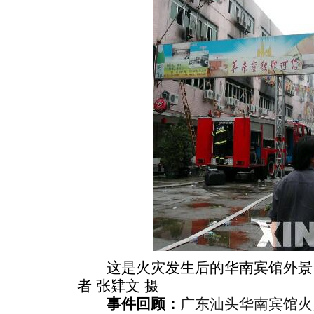
这是火灾发生后的华南宾馆外景（6
者 张肄文 摄
事件回顾：
广东汕头华南宾馆火灾