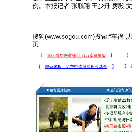
伤。本报记者 张鹏翔 王少丹 房毅 
搜狗(
www.sogou.com
)搜索:“
车祸
”
页.
■ 精彩图片新闻
■ 热门国内 新
·
辽宁发射21枚
·
北京将高效利
·
多项新规今实
·
中韩拒绝与日
·
南国都市报-搜