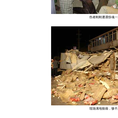
伤者刚刚遭遇惊魂一
现场满地狼藉，惨不