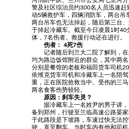
警及社区综治员约300名人员迅速
动5辆救护车，四辆消防车，两台吊
两台吊车也无法掉起，随后第三台、
于掉起冷藏车。截至今日凌晨1时4
体，7名伤者。救援行动还在进行。
伤者： 4死7伤
记者随后到兰大二院了解到，在
均为路边饭馆附近的群众，其中两名
分别是餐馆的老板和福田货车司机2
依维克货车司机和冷藏车上一名陪驾
重，正在医院抢救当中。受伤的三马
两名食客伤势较轻。
原因：刹车失灵？
据冷藏车上一名姓尹的男子讲，
备到郑州，行驶至兰临高速公路晏家
于此路段是下坡路，车速过快无法控
驶，直至翻车。当时车内有他和司机