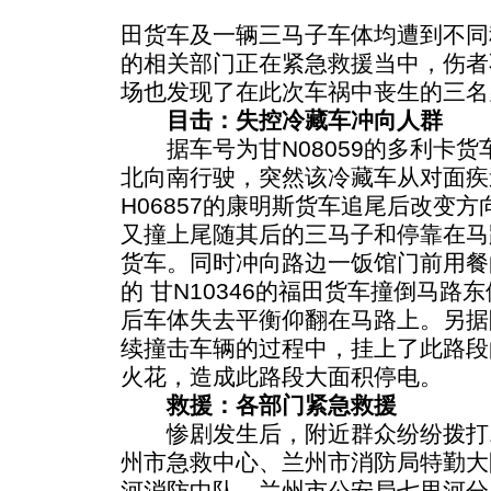
田货车及一辆三马子车体均遭到不同
的相关部门正在紧急救援当中，伤者
场也发现了在此次车祸中丧生的三名
目击：失控冷藏车冲向人群
据车号为甘N08059的多利卡货
北向南行驶，突然该冷藏车从对面疾
H06857的康明斯货车追尾后改变
又撞上尾随其后的三马子和停靠在马路
货车。同时冲向路边一饭馆门前用餐
的 甘N10346的福田货车撞倒马
后车体失去平衡仰翻在马路上。另据
续撞击车辆的过程中，挂上了此路段
火花，造成此路段大面积停电。
救援：各部门紧急救援
惨剧发生后，附近群众纷纷拨打110
州市急救中心、兰州市消防局特勤大
河消防中队、兰州市公安局七里河分