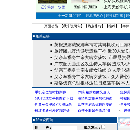
·
实话实说征集
·
上海天价手机号
图解中国(组图)
辽宁降第一场雪
十一新闻之“最”： 最赤胆忠心 | 最扑朔迷离 | 
页面功能 【
我来说两句
】【
热点排行
】【
推荐
】【字体
■ 相关链接
英报披露戴安娜车祸前其司机收到巨额
旅行团九寨沟游玩遭遇车祸 近30人受伤
父亲车祸身亡亲友瞒女孩续: 市民悬赏
广东韶关曲江区发生特大车祸 造成3人死
父亲车祸身亡亲友瞒女孩续:众人爱心温
父亲车祸身亡亲友瞒女孩续：众人爱心
斯洛伐克总理祖林达11日遭遇车祸 本
■ 我来说两句
用 户：
匿名发出：