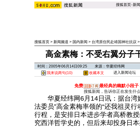
搜狐首页
-
新
搜狐首页
>
新闻频道
>
国内新闻
>
台湾原住民赴靖国神社抗议
高金素梅：不受右翼分子
时间：2005年06月14日09:25 来源：华夏经纬网
进入新闻论坛
我来说两句(
10
)
收藏本文
免费
最经典的幽默小段子
搜狐新闻，告诉你正在发生什
华夏经纬网6月14日讯：据台湾媒
法委员”高金素梅率领的“还我祖灵行
行程，是安排日本进步学者高桥教授
究西洋哲学史的，但后来却投身日本