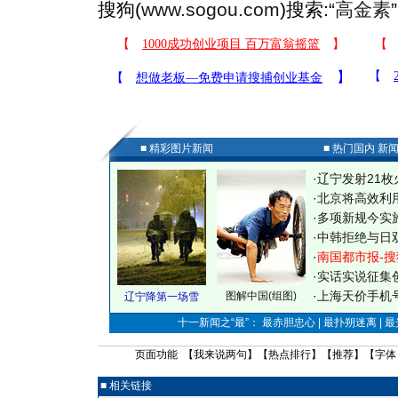
搜狗(
www.sogou.com
)搜索:“
高金素
■ 精彩图片新闻
■ 热门国内 新
·
辽宁发射21枚
·
北京将高效利
·
多项新规今实
·
中韩拒绝与日
·
南国都市报-搜
·
实话实说征集
·
上海天价手机号
图解中国(组图)
辽宁降第一场雪
十一新闻之“最”： 最赤胆忠心 | 最扑朔迷离 | 
页面功能 【
我来说两句
】【
热点排行
】【
推荐
】【字体
■ 相关链接