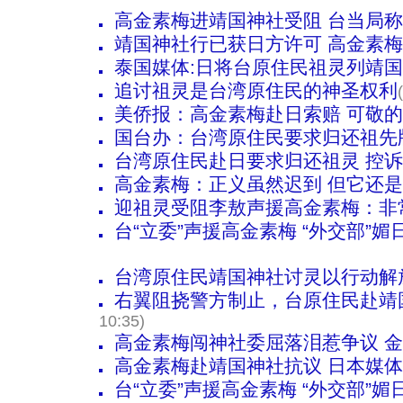
高金素梅进靖国神社受阻 台当局
靖国神社行已获日方许可 高金素
泰国媒体:日将台原住民祖灵列靖
追讨祖灵是台湾原住民的神圣权利
美侨报：高金素梅赴日索赔 可敬的
国台办：台湾原住民要求归还祖先
台湾原住民赴日要求归还祖灵 控
高金素梅：正义虽然迟到 但它还是正
迎祖灵受阻李敖声援高金素梅：非
台“立委”声援高金素梅 “外交部”媚
台湾原住民靖国神社讨灵以行动解放
右翼阻挠警方制止，台原住民赴靖
10:35)
高金素梅闯神社委屈落泪惹争议 
高金素梅赴靖国神社抗议 日本媒
台“立委”声援高金素梅 “外交部”媚