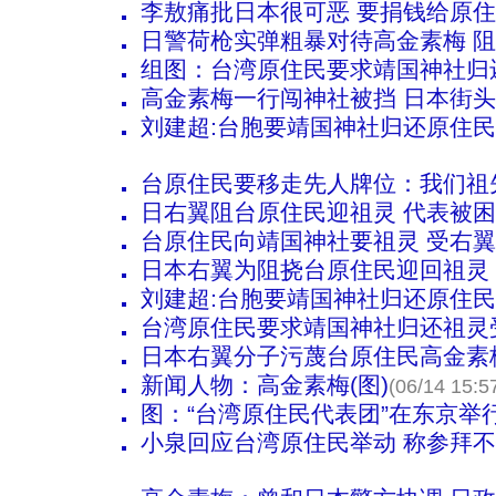
李敖痛批日本很可恶 要捐钱给原
日警荷枪实弹粗暴对待高金素梅 
组图：台湾原住民要求靖国神社归
高金素梅一行闯神社被挡 日本街
刘建超:台胞要靖国神社归还原住
台原住民要移走先人牌位：我们祖
日右翼阻台原住民迎祖灵 代表被
台原住民向靖国神社要祖灵 受右
日本右翼为阻挠台原住民迎回祖灵
刘建超:台胞要靖国神社归还原住
台湾原住民要求靖国神社归还祖灵
日本右翼分子污蔑台原住民高金素
新闻人物：高金素梅(图)
(06/14 15:5
图：“台湾原住民代表团”在东京举
小泉回应台湾原住民举动 称参拜