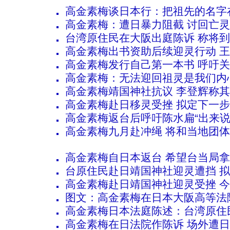
高金素梅谈日本行：把祖先的名字
高金素梅：遭日暴力阻截 讨回亡
台湾原住民在大阪出庭陈诉 称将
高金素梅出书资助后续迎灵行动 
高金素梅发行自己第一本书 呼吁
高金素梅：无法迎回祖灵是我们内
高金素梅靖国神社抗议 李登辉称
高金素梅赴日移灵受挫 拟定下一步
高金素梅返台后呼吁陈水扁“出来说
高金素梅九月赴冲绳 将和当地团
高金素梅自日本返台 希望台当局
台原住民赴日靖国神社迎灵遭挡 
高金素梅赴日靖国神社迎灵受挫 
图文：高金素梅在日本大阪高等法
高金素梅日本法庭陈述：台湾原住
高金素梅在日法院作陈诉 场外遭