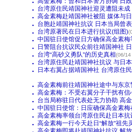
高金素梅：曾和日本警方协调 日
台湾原住民靖国神社迎灵遭阻未成
高金素梅赴靖国神社被阻 媒体与
台胞赴靖国神社抗议 日本当局曾表
台湾原著民在日本进行抗议(组图)
(
中国驻日使馆促日方确保高金素梅
日警阻台抗议民众前往靖国神社 
台湾“高砂义勇队”的历史真相
(06/14
台湾原住民赴靖国神社抗议 与日
日本右翼占据靖国神社 台湾原住民
高金素梅前往靖国神社途中与东京
高金素梅：不受右翼分子干扰有信
台当局称驻日代表处无力协助 高
中国驻日使馆：日应确保高金素梅
高金素梅率领台湾原住民赴日本抗
高金素梅一行今天赴日“解放”祖先灵
高金素梅即将赴靖国神社抗议 解放