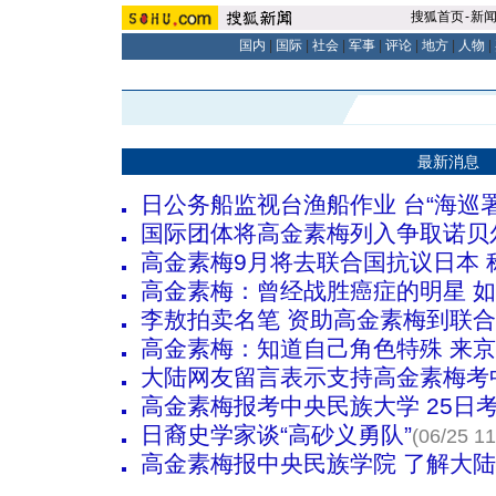
搜狐首页
-
新
国内
|
国际
|
社会
|
军事
|
评论
|
地方
|
人物
|
最新消息
日公务船监视台渔船作业 台“海巡
国际团体将高金素梅列入争取诺贝
高金素梅9月将去联合国抗议日本 
高金素梅：曾经战胜癌症的明星 
李敖拍卖名笔 资助高金素梅到联
高金素梅：知道自己角色特殊 来
大陆网友留言表示支持高金素梅考
高金素梅报考中央民族大学 25日
日裔史学家谈“高砂义勇队”
(06/25 11
高金素梅报中央民族学院 了解大