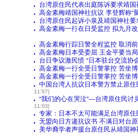
台湾原住民代表出庭陈诉要求靖国
高金素梅靖国神社抗议 李登辉称“
台湾原住民起诉小泉及靖国神社要
高金素梅一行在日受监控 拟九月
高金素梅行踪日警全程监控 取消
高金素梅日本受委屈 王金平要当
台日争议激民愤 “日本驻台交流协
高金素梅一行全受日警掌控 苦坐
高金素梅一行全受日警掌控 苦坐
中国台湾人抗议日本警方禁止原住
11:57)
“我们的心在哭泣”—台湾原住民讨灵
11:03)
专家：日本不太可能满足台湾原住
无盟向日方递抗议书 不满日对台
美华裔学者声援台原住民从靖国神