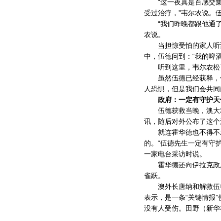
“这一夜真是百感交集
受过治疗，”韦尔农说。
“我们昨晚都跟他通了
农说。
当担惊受怕的家人听到
中，伍德问到：“我的啤
听到这里，韦尔农松了
虽然伍德已经获释，但
人恐惧，但是我们会共同
政府：一定有守护天
伍德获救当晚，澳大利
讯，随后对外公布了这个
就连霍华德也不得不承
的。“伍德先生一定有守
一家电台采访时说。
霍华德还向伊拉克政府
雀跃。
澳外长唐纳和解救伍德
表示，是一条“关键情报
没有人受伤。田野（新华