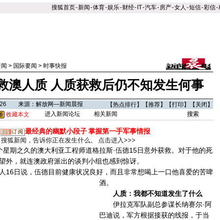
搜狐首页
-
新闻
-
体育
-
娱乐
-
财经
-
IT
-
汽车
-
房产
-
女人
-
短信
-
彩信
-
新闻
>
国际要闻
>
时事快报
救澳人质 人质获救后仍不知发生何事
02:26 来源：解放网—新闻晨报
【
热点排行
】【
推荐
】【
打印
】【
关闭
】
进入新闻论坛
相关新闻
收藏本文
最经典的幽默小段子
掌握第一手军事情报
搜狐新闻，告诉你正在发生什么。
点击进入>>>
期之久的澳大利亚工程师道格拉斯·伍德15日意外获救。对于他的死
望外，就连澳政府派出的谈判小组也感到惊讶。
16日说，伍德目前健康状况良好，而且非常想喝上一口他喜爱的苦啤
酒。
人质：我都不知道发生了什么
伊拉克军队副总参谋长纳赛尔·阿
巴迪说，军方根据接获的线报，于当