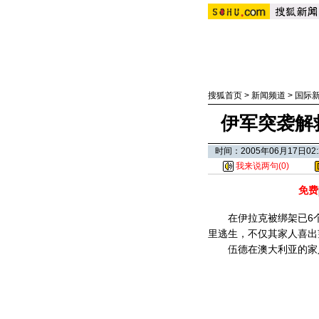
搜狐首页
>
新闻频道
>
国际
伊军突袭解
时间：2005年06月17日
我来说两句(
0
)
免费
在伊拉克被绑架已6个星
里逃生，不仅其家人喜出
伍德在澳大利亚的家人