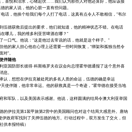
，喜悦和泪水，心绪起伏……我们认为那些人对他还算好，他应该接
伍德的家人说，他的心脏一直有些问题。
电话，他挨个给我们每个人打了电话，这真有点令人不敢相信，”韦尔
伍德获救后提出的要求，他们就知道，他的精神状态不错。在电话
酒在哪儿，我的维多利亚苦啤酒在哪？”
一口气。他说：“这是他过去常说的话，他就是这个样子。”
他的家人担心他在心理上还需要一些时间恢复，“绑架和孤独当然令
面对”。
使伴随他
亚国防部长彼得·科斯格罗夫在议会向总理霍华德通报了这个意外喜
消息。
认，想想在伊拉克被处死的多名人质的命运，伍德的确是幸运
护天使伴随，他非常幸运。他的获救真是一个奇迹，”霍华德在接受当地
和军队，以及美国表示感谢。他说，这样圆满的结局令澳大利亚举国
的伊拉克第1装甲旅第2营中的美国顾问也对这个结局大感意外。唐纳
”使伊政府军找到了关押伍德的地方。行动过程中，双方发生了交火，但
社供本报特稿）