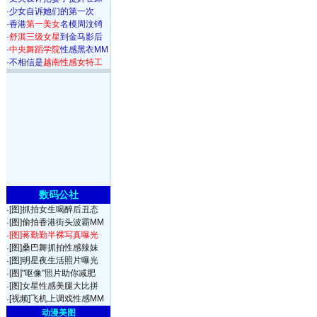
·
少女自诉她们的第一次
·
香港
第一美女
名模周汶锜
·
舒淇三级女星
到金马影后
·
中央舞蹈学院
性感黑衣MM
·
不相信是
越南性感女特工
数码公社
[图]抓拍女生喝醉后丑态
·
[图]偷拍香港街头波霸MM
·
[图]蒋勤勤半裸写真曝光
·
[图]桑巴舞抓拍性感辣妹
·
[图]明星夜生活照片曝光
·
[图]"呕像"照片助你减肥
·
[图]女星性感美腿大比拼
·
[视频]飞机上调戏性感MM
·
动漫美图