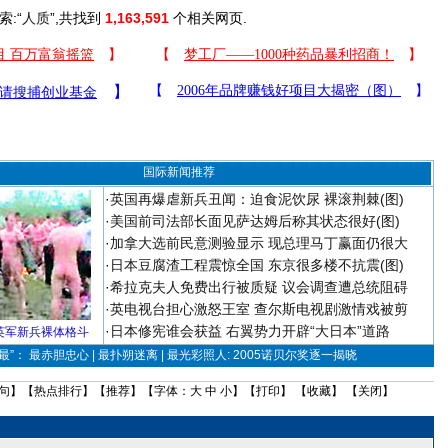
索:“
人质
”,共找到
1,163,591
个相关网页.
国际新闻推荐
·
英国再爆虐新兵丑闻：迫食泥饮尿 裸滚荆棘(图)
·
美国前司法部长面见萨达姆后称其状态很好(图)
·
加拿大选前民意测验显示 现总理马丁赢面仍很大
·
日本豆腐渣工程震惊全国 东京很多楼不抗震(图)
·
希拉克夫人免费出行被质疑 议会调查遭总统阻碍
·
英电视台担心激怒王室 查尔斯电视剧激情戏被剪
·
日本修宪谁会获益 右翼势力开辟“大日本”道路
英军新兵裸体格斗
”： 最赤胆忠心 | 最扑朔迷离 | 最光彩照人: 2005诺贝尔奖逐一揭晓
句
】【
热点排行
】【
推荐
】【字体：
大
中
小
】【
打印
】 【
收藏
】 【
关闭
】