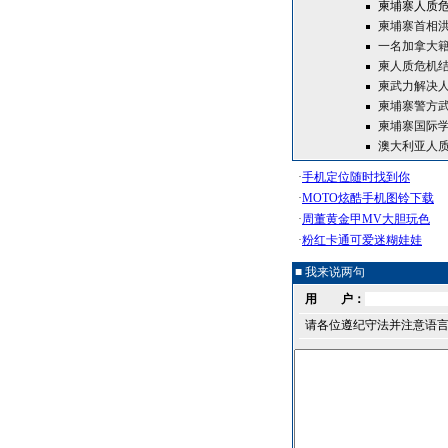
柬埔寨人质
柬埔寨首相
一名加拿大
柬人质危机结
柬武力解决人
柬埔寨警方武
柬埔寨国际学
澳大利亚人质
■ 我来说两句
用 户：
请各位遵纪守法并注意语