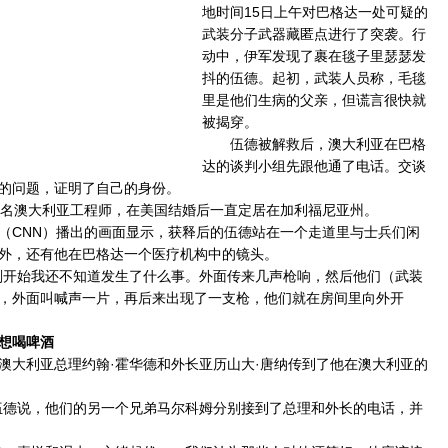
地时间15日上午对巴格达一处可疑的
武装分子武器藏匿点进行了突袭。行
动中，伊军发现了裹在毯子里瑟瑟发
抖的伍德。起初，武装人员称，毛毯
里是他们生病的父亲，但谎言很快就
被揭穿。
伍德被解救后，澳大利亚在巴格
达的谈判小组先跟他通了电话。交谈
的问题，证明了自己的身份。
名澳大利亚工程师，在美国结婚后一直定居在加利福尼亚州。
CNN）播出的画面显示，获释后的伍德站在一个走道里与士兵们闲
外，还有他在巴格达一个医疗机构中的镜头。
开始我还不知道发生了什么事。外面传来几声枪响，然后他们（武装
，外面叫喊声一片，再后来出现了一支枪，他们就在房间里向外开
想喝啤酒
大利亚总理约翰·霍华德和外长亚历山大·唐纳传到了他在澳大利亚的
德说，他们的另一个兄弟马尔科姆分别接到了总理和外长的电话，并