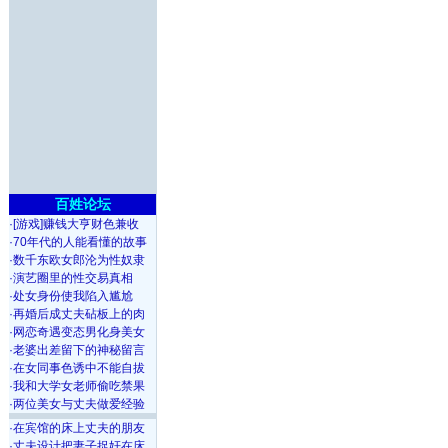
百姓论坛
·
[游戏]赚钱大亨财色兼收
·
70年代的人能看懂的故事
·
数千东欧女郎沦为性奴隶
·
演艺圈里的性交易真相
·
处女身份使我陷入尴尬
·
再婚后成丈夫砧板上的肉
·
网恋奇遇变态男化身美女
·
老婆出差留下的神秘留言
·
在女同事色诱中不能自拔
·
我和大学女老师偷吃禁果
·
两位美女与丈夫做爱经验
·
在宾馆的床上丈夫的朋友
·
丈夫设计把妻子捉奸在床