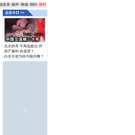
校友录
-
邮件
-
商城
-
BBS
-
搜狗
点击今日 >>
·
北京的哥 不再侃政治
评
·
房产暴利 有道理？
·
白衣天使为何与狼共舞？