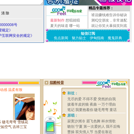
精品专题推荐：
谁说赚钱难告诉你秘诀
最新制作
想唱就唱
测IQ交朋友，非常速配
000008号
夏天的味道
哪一站
就让你笑火暴搞笑到底
理规定》
短信订阅
护互联网安全的规定》
焦点新闻
魅力贴士
伊甸指南
魔鬼辞典