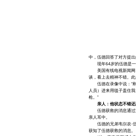
中，伍德回答了对方提出
现年64岁的伍德是一
美国有线电视新闻网（
谈，看上去精神不错。此
伍德在录像中说：“刚
人员）进来用毯子盖住我
枪。”
亲人：他状态不错还
伍德获救的消息通过澳
亲人耳中。
伍德的兄弟韦尔农·伍
获知了伍德获救的消息。