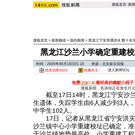
搜狐首页
-
新
搜狐首页
>
新闻频道
>
国内新闻
>
黑龙江宁安突遇洪水 数十名
黑龙江沙兰小学确定重建校址
时间：2005年06月18日01:18 来源：北京娱乐信报
进入新闻论坛
我来说两句(
0
)
收藏本文
免费
最经典的幽默小段子
搜狐新闻，告诉你正在发生什
截至17日14时，黑龙江宁安沙兰
生遗体，失踪学生由6人减少到3人，
中学生102人。
17日，记者从黑龙江省宁安洪灾
沙兰镇中心小学重建校址已确定，准
于沙兰镇地势最高处，小学重建工程