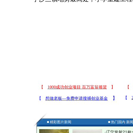
■ 精彩图片新闻
■ 热门国内 新
·
辽宁发射21枚