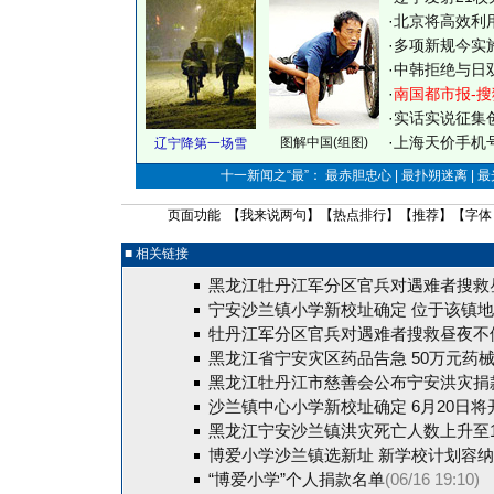
·
北京将高效利
·
多项新规今实
·
中韩拒绝与日
·
南国都市报-搜
·
实话实说征集
·
上海天价手机号
图解中国(组图)
辽宁降第一场雪
十一新闻之“最”： 最赤胆忠心 | 最扑朔迷离 | 
页面功能 【
我来说两句
】【
热点排行
】【
推荐
】【字体
■ 相关链接
黑龙江牡丹江军分区官兵对遇难者搜救
宁安沙兰镇小学新校址确定 位于该镇
牡丹江军分区官兵对遇难者搜救昼夜不
黑龙江省宁安灾区药品告急 50万元药
黑龙江牡丹江市慈善会公布宁安洪灾捐
沙兰镇中心小学新校址确定 6月20日将
黑龙江宁安沙兰镇洪灾死亡人数上升至1
博爱小学沙兰镇选新址 新学校计划容
“博爱小学”个人捐款名单
(06/16 19:10)