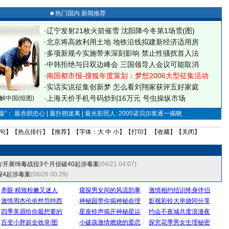
■ 热门国内 新闻推荐
·
辽宁发射21枚火箭催雪 沈阳降今冬第1场雪(图)
·
北京将高效利用土地 地铁沿线拟建新经济适用房
·
多项新规今实施带来深刻影响 禁止性骚扰首入法
·
中韩拒绝与日双边峰会 三国领导人会议可能取消
·
南国都市报-搜狐年度策划：梦想2006大型征集活动
·
实话实说征集创新梦
怎么看刘翔家获评五好家庭
·
上海天价手机号码炒到16万元 号虫操纵市场
解中国(组图)
”： 最赤胆忠心 | 最扑朔迷离 | 最光彩照人: 2005诺贝尔奖逐一揭晓
句
】【
热点排行
】【
推荐
】【字体：
大
中
小
】【
打印
】 【
收藏
】【
关闭
】
方开展缉毒战役3个月侦破40起涉毒案
(04/21 04:07)
报4起涉毒案
(06/26 00:29)