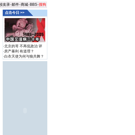
校友录
-
邮件
-
商城
-
BBS
-
搜狗
点击今日 >>
·
北京的哥 不再侃政治
评
·
房产暴利 有道理？
·
白衣天使为何与狼共舞？