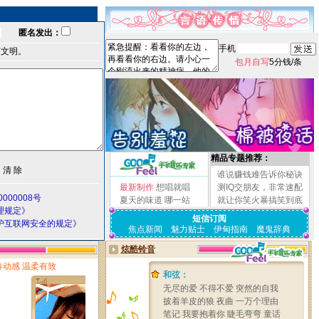
匿名发出：
手机
言文明。
包月自写
5分钱/条
精品专题推荐：
谁说赚钱难告诉你秘诀
最新制作
想唱就唱
测IQ交朋友，非常速配
000008号
夏天的味道
哪一站
就让你笑火暴搞笑到底
理规定》
短信订阅
护互联网安全的规定》
焦点新闻
魅力贴士
伊甸指南
魔鬼辞典