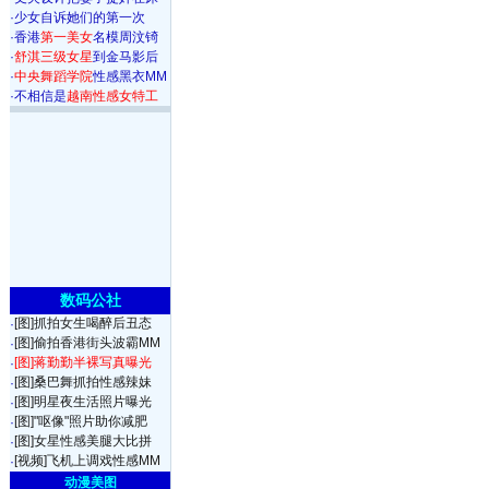
·
少女自诉她们的第一次
·
香港
第一美女
名模周汶锜
·
舒淇三级女星
到金马影后
·
中央舞蹈学院
性感黑衣MM
·
不相信是
越南性感女特工
数码公社
[图]抓拍女生喝醉后丑态
·
[图]偷拍香港街头波霸MM
·
[图]蒋勤勤半裸写真曝光
·
[图]桑巴舞抓拍性感辣妹
·
[图]明星夜生活照片曝光
·
[图]"呕像"照片助你减肥
·
[图]女星性感美腿大比拼
·
[视频]飞机上调戏性感MM
·
动漫美图