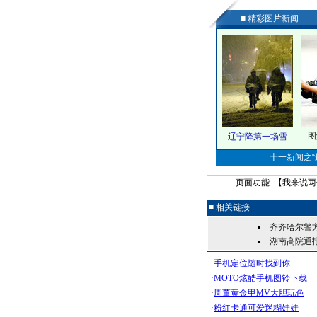
■ 精彩图片新闻
图
辽宁降第一场雪
十一新闻之“最
页面功能 【
我来说两
■ 相关链接
齐齐哈尔警
湖南高院通