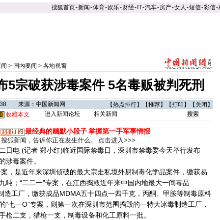
搜狐首页
-
新闻
-
体育
-
娱乐
-
财经
-
IT
-
汽车
-
房产
-
女人
-
短信
-
彩信
-
新闻
>
国内要闻
>
各地视窗
布5宗破获涉毒案件 5名毒贩被判死刑
07:38 来源：中国新闻网
【
热点排行
】【
推荐
】【
打印
】【
关闭
】
进入新闻论坛
相关新闻
收藏本文
最经典的幽默小段子
掌握第一手军事情报
搜狐新闻，告诉你正在发生什么。
点击进入>>>
电 (记者 郑小红)临近国际禁毒日，深圳市禁毒委今天举行发布
的涉毒案件。
案，是近年来深圳侦破的最大宗走私境外易制毒化学品案件，缴获易
九吨；“二二一”专案，在江西捣毁近年来中国内地最大一间毒品
)制造工厂，缴获成品MDMA五十四点一四千克，丙酮、甲胺等制毒原料
的“七一O”专案，则第一次在深圳市范围捣毁的一特大冰毒制造工厂，
手枪二支，猎枪一支，制毒设备和化工原料一批。