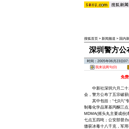
搜狐首页
>
新闻频道
>
国内
深圳警方公
时间：2005年06月23日
我来说两句(
0
)
免费
中新社深圳六月二十二日
会，警方公布了五宗破获
其中包括：“七0六”专
制毒化学品苯基丙酮三点
MDMA(摇头丸主要成份
七点五四吨；公安部督办
缴获冰毒十八千克，军用