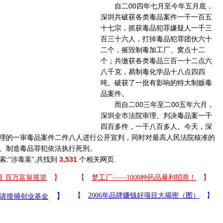
自二00四年七月至今年五月底，
深圳共破获各类毒品案件一千一百五
十七宗，抓获毒品犯罪嫌疑人一千三
百三十六人，打掉毒品犯罪团伙六十
二个，摧毁制毒加工厂、窝点十二
个；共缴获各类毒品三百一十二点六
八千克，易制毒化学品十八点四四
吨。破获了一批有影响的特大制贩毒
品案件。
而自二00三年至二00五年六月，
深圳全市法院审理、判决毒品案一千
四百多件，一千八百多人。今天，深
理的一审毒品案件二件八人进行公开宣判，同时对最高人民法院核准的
、制造毒品罪犯依法执行死刑。
索:“
涉毒案
”,共找到
3,531
个相关网页.