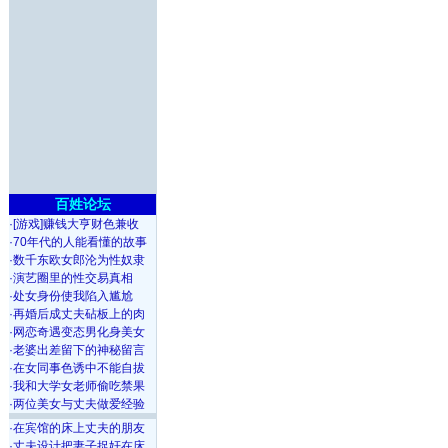
百姓论坛
·
[游戏]赚钱大亨财色兼收
·
70年代的人能看懂的故事
·
数千东欧女郎沦为性奴隶
·
演艺圈里的性交易真相
·
处女身份使我陷入尴尬
·
再婚后成丈夫砧板上的肉
·
网恋奇遇变态男化身美女
·
老婆出差留下的神秘留言
·
在女同事色诱中不能自拔
·
我和大学女老师偷吃禁果
·
两位美女与丈夫做爱经验
·
在宾馆的床上丈夫的朋友
·
丈夫设计把妻子捉奸在床