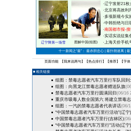
·
辽宁发射21枚
·
北京将高效利
·
多项新规今实
·
中韩拒绝与日
·
南国都市报-搜
·
实话实说征集
·
上海天价手机号
图解中国(组图)
辽宁降第一场雪
十一新闻之“最”： 最赤胆忠心 | 最扑朔迷离 | 
页面功能 【
我来说两句
】【
热点排行
】【
推荐
】【字体
■ 相关链接
组图：禁毒志愿者汽车万里行车队回到
组图：向黑龙江禁毒志愿者赠送队旗
(0
禁毒志愿者汽车万里行圆满回归
(06/16 
重庆市吸毒人数全国第六 将建立禁毒
组图：一汽的禁毒志愿者代表讲话
(06/1
“中国禁毒志愿者汽车万里行活动”(辽宁
中国禁毒志愿者汽车万里行(吉林区)
(06
“中国禁毒志愿者汽车万里行”活动(辽宁