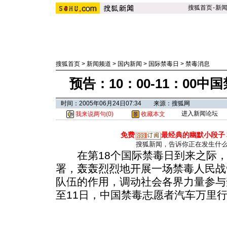
搜狐首页
-
新
搜狐首页
>
新闻频道
>
国内新闻
>
国际禁毒日
>
禁毒消息
预告：10：00-11：00
时间：2005年06月24日07:34 来源：搜狐网
进入新闻论坛
我来说两句(
0
)
收藏本文
免费
最经典的幽默小段子
搜狐新闻，告诉你正在发生什
在第18个国际禁毒日到来之际，
署，轰轰烈烈地开展一场禁毒人民战
队伍的作用，调动社会各界力量参与禁
至11日，中国禁毒志愿者汽车万里行-