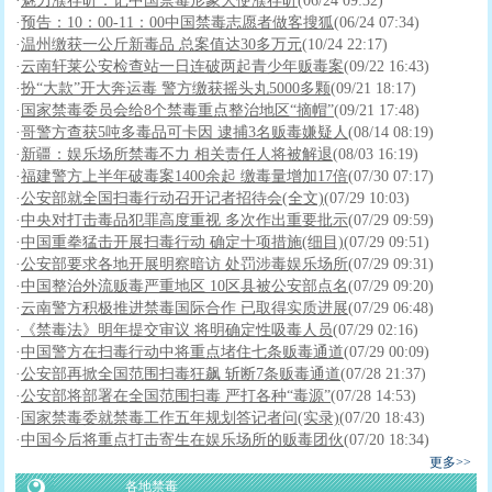
·
魅力濮存昕：记中国禁毒形象大使濮存昕
(06/24 09:32)
·
预告：10：00-11：00中国禁毒志愿者做客搜狐
(06/24 07:34)
·
温州缴获一公斤新毒品 总案值达30多万元
(10/24 22:17)
·
云南轩莱公安检查站一日连破两起青少年贩毒案
(09/22 16:43)
·
扮“大款”开大奔运毒 警方缴获摇头丸5000多颗
(09/21 18:17)
·
国家禁毒委员会给8个禁毒重点整治地区“摘帽”
(09/21 17:48)
·
哥警方查获5吨多毒品可卡因 逮捕3名贩毒嫌疑人
(08/14 08:19)
·
新疆：娱乐场所禁毒不力 相关责任人将被解退
(08/03 16:19)
·
福建警方上半年破毒案1400余起 缴毒量增加17倍
(07/30 07:17)
·
公安部就全国扫毒行动召开记者招待会(全文)
(07/29 10:03)
·
中央对打击毒品犯罪高度重视 多次作出重要批示
(07/29 09:59)
·
中国重拳猛击开展扫毒行动 确定十项措施(细目)
(07/29 09:51)
·
公安部要求各地开展明察暗访 处罚涉毒娱乐场所
(07/29 09:31)
·
中国整治外流贩毒严重地区 10区县被公安部点名
(07/29 09:20)
·
云南警方积极推进禁毒国际合作 已取得实质进展
(07/29 06:48)
·
《禁毒法》明年提交审议 将明确定性吸毒人员
(07/29 02:16)
·
中国警方在扫毒行动中将重点堵住七条贩毒通道
(07/29 00:09)
·
公安部再掀全国范围扫毒狂飙 斩断7条贩毒通道
(07/28 21:37)
·
公安部将部署在全国范围扫毒 严打各种“毒源”
(07/28 14:53)
·
国家禁毒委就禁毒工作五年规划答记者问(实录)
(07/20 18:43)
·
中国今后将重点打击寄生在娱乐场所的贩毒团伙
(07/20 18:34)
更多>>
各地禁毒