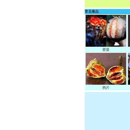
常见毒品
罂粟
鸦片