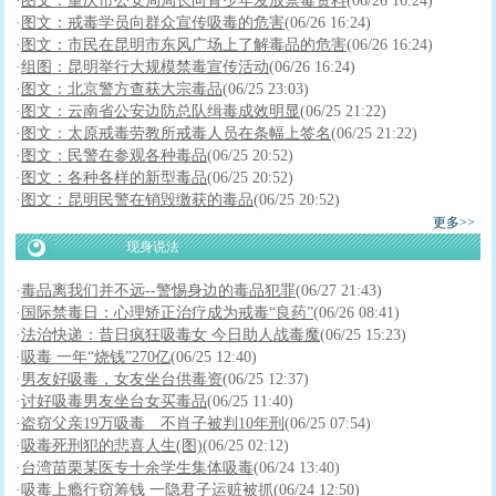
·
图文：重庆市公安局局长向青少年发放禁毒资料
(06/26 16:24)
·
图文：戒毒学员向群众宣传吸毒的危害
(06/26 16:24)
·
图文：市民在昆明市东风广场上了解毒品的危害
(06/26 16:24)
·
组图：昆明举行大规模禁毒宣传活动
(06/26 16:24)
·
图文：北京警方查获大宗毒品
(06/25 23:03)
·
图文：云南省公安边防总队缉毒成效明显
(06/25 21:22)
·
图文：太原戒毒劳教所戒毒人员在条幅上签名
(06/25 21:22)
·
图文：民警在参观各种毒品
(06/25 20:52)
·
图文：各种各样的新型毒品
(06/25 20:52)
·
图文：昆明民警在销毁缴获的毒品
(06/25 20:52)
更多>>
现身说法
·
毒品离我们并不远--警惕身边的毒品犯罪
(06/27 21:43)
·
国际禁毒日：心理矫正治疗成为戒毒“良药”
(06/26 08:41)
·
法治快递：昔日疯狂吸毒女 今日助人战毒魔
(06/25 15:23)
·
吸毒 一年“烧钱”270亿
(06/25 12:40)
·
男友好吸毒，女友坐台供毒资
(06/25 12:37)
·
讨好吸毒男友坐台女买毒品
(06/25 11:40)
·
盗窃父亲19万吸毒 不肖子被判10年刑
(06/25 07:54)
·
吸毒死刑犯的悲喜人生(图)
(06/25 02:12)
·
台湾苗栗某医专十余学生集体吸毒
(06/24 13:40)
·
吸毒上瘾行窃筹钱 一隐君子运赃被抓
(06/24 12:50)