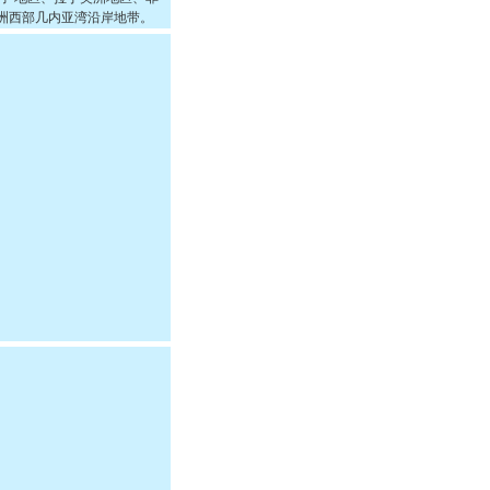
洲西部几内亚湾沿岸地带。