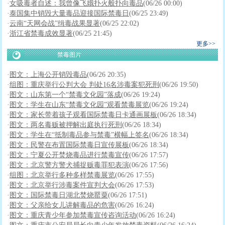
·
女吸毒者自述：我曾像飞娥扑火般扑向毒品
(06/26 00:00)
·
泰国集中销毁大量毒品迎接国际禁毒日
(06/25 23:49)
·
云南“天网会战”缉毒战果显著
(06/25 22:02)
·
浙江省禁毒成效显著
(06/25 21:45)
更多>>
禁毒图片
·
图文：上海公开销毁毒品
(06/26 20:35)
·
组图：重庆举行公判大会 判处16名涉毒案犯死刑
(06/26 19:50)
·
图文：山东第一个“禁毒文化园”落成
(06/26 19:24)
·
图文：学生在山东“禁毒文化园”观看禁毒展览
(06/26 19:24)
·
图文：家长带着孩子观看国际禁毒日卡通画展板
(06/26 18:34)
·
图文：两名毒贩被押解出庭执行死刑
(06/26 18:34)
·
图文：学生在“抵制毒品参与禁毒”横幅上签名
(06/26 18:34)
·
图文：民警在布置国际禁毒日宣传展板
(06/26 18:34)
·
图文：宁夏公开焚烧毒品进行禁毒宣传
(06/26 17:57)
·
图文：北京警方警犬捕捉贩毒罪犯表演
(06/26 17:56)
·
组图：北京举行多种多样禁毒展览
(06/26 17:55)
·
图文：北京举行涉毒案件宣判大会
(06/26 17:53)
·
图文：国际禁毒日湖北焚烧罂粟
(06/26 17:51)
·
图文：父亲给女儿讲解毒品的危害
(06/26 16:24)
·
图文：重庆青少年参加禁毒宣传咨询活动
(06/26 16:24)