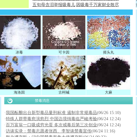
五旬母含泪举报吸毒儿
因吸毒千万家财全散尽
冰毒
可卡因
摇头丸
海洛因
古柯碱
大麻
禁毒消息
·
我国酝酿出台新型毒品量刑标准 遏制非常规毒品
(06/26 15:10)
·
特殊人群带毒愈演愈烈 中国边境缉毒临严峻考验
(06/24 12:24)
·
百万富翁一口吸成穷光蛋 多次戒毒后第三次创业
(06/24 12:24)
·
访谈实录：禁毒志愿者张西、李智谈禁毒宣传
(06/24 11:16)