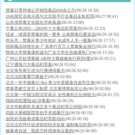
·
禁毒日贵州省公开销毁毒品600余公斤
(06/28 16:28)
·
20余国官员表示愿与北京联手打击毒品走私犯罪
(06/27 08:41)
·
山东省禁毒文化园在济南落成
(06/26 23:00)
·
宁夏公布2002—2004年十大毒品犯罪案件
(06/26 22:23)
·
综述：堵源是禁毒的第一要务 云南禁毒任重道远
(06/26 18:56)
·
包头市：禁毒从青少年抓起 未成年人无一吸毒
(06/26 17:57)
·
抵制毒品珍惜生命 广东举行百万人禁毒集会游行
(06/26 16:39)
·
暨南大学禁毒课程成为广东大学生选修课热门
(06/26 15:56)
·
广州公开处理毒贩 4名特大毒贩被执行死刑(图)
(06/26 03:21)
·
辽宁通报六大毒品犯罪案
(06/26 03:04)
·
北京海关将引进30只澳洲缉毒犬
(06/26 02:00)
·
北京法院要重罚毒贩子
(06/26 02:00)
·
北京一年半缴毒92.9kg 青少年是吸食兴奋剂主体
(06/26 02:00)
·
禁毒委建立发言人制度 北京毒情将如实公布
(06/26 02:00)
·
北京第一中级法院法官表示 女性毒犯占比例较大
(06/26 01:53)
·
湖南高院通报4起涉毒案
(06/26 00:29)
·
北京市检察机关成立首个毒品犯罪公诉组
(06/26 00:18)
·
四医大唐都医院首创手术戒毒疗法
(06/26 00:18)
·
农民外流贩毒成毒品犯罪新动向
(06/26 00:18)
·
北京法官呼吁促进西部经济发展 遏制毒品犯罪
(06/26 00:18)
·
贩毒者自述：我是怎样用身体运毒的
(06/26 00:00)