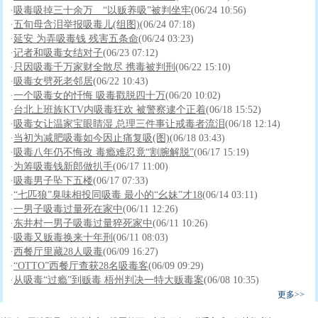
·
吸毒吸掉三十余万 “以贩养吸”被判坐牢
(06/24 10:56)
·
五旬母含泪举报吸毒儿(组图)
(06/24 07:18)
·
延安 为弄吸毒钱 残害五条命
(06/24 03:23)
·
记者和吸毒女结对子
(06/23 07:12)
·
只因吸毒千万家财全散尽 携毒被判刑
(06/22 15:10)
·
吸毒女劈死老邻居
(06/22 10:43)
·
一个吸毒女的忏悔 吸毒戳脱四十万
(06/20 10:02)
·
台北上班族KTV内吸毒狂欢 被警察逮个正着
(06/18 15:52)
·
吸毒女让温家宝眼睛湿 总理三件事让戒毒者流泪
(06/18 12:14)
·
当初为减肥吸毒如今因止痛复吸(图)
(06/18 03:43)
·
吸毒八年仍不悔改 毒瘾难忍竟“割腕解脱”
(06/17 15:19)
·
为筹吸毒钱新郎做扒手
(06/17 11:00)
·
吸毒男子坠下五楼
(06/17 07:33)
·
“七匹狼”臭味相投同吸毒 最小的“幺妹”才18
(06/14 03:11)
·
一男子吸毒过量死在家中
(06/11 12:26)
·
东井村一男子吸毒过量猝死家中
(06/11 10:26)
·
吸毒又贩毒换来十年刑
(06/11 08:03)
·
西餐厅里藏28人吸毒
(06/09 16:27)
·
“OTTO”西餐厅查获28名吸毒客
(06/09 09:29)
·
从吸毒“过瘾”到贩毒 梧州判决一特大贩毒案
(06/08 10:35)
更多>>