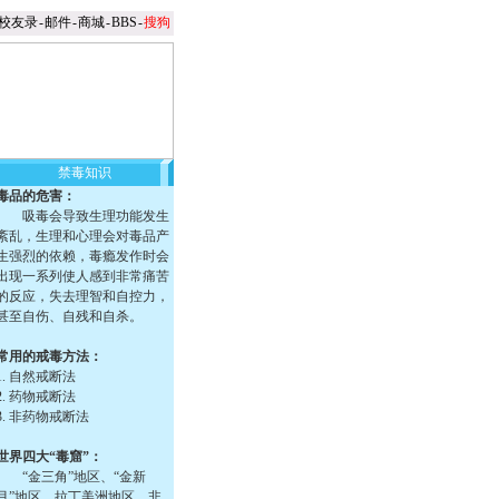
校友录
-
邮件
-
商城
-
BBS
-
搜狗
禁毒知识
毒品的危害：
吸毒会导致生理功能发生
紊乱，生理和心理会对毒品产
生强烈的依赖，毒瘾发作时会
出现一系列使人感到非常痛苦
的反应，失去理智和自控力，
甚至自伤、自残和自杀。
常用的戒毒方法：
1. 自然戒断法
2. 药物戒断法
3. 非药物戒断法
世界四大“毒窟”：
“金三角”地区、“金新
月”地区、拉丁美洲地区、非