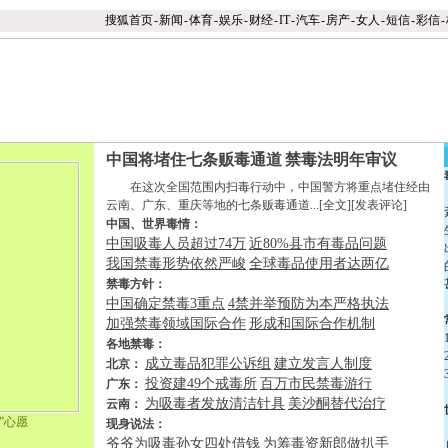
搜狐首页
-
新闻
-
体育
-
娱乐
-
财经
-
IT
-
汽车
-
房产
-
女人
-
短信
-
彩信
-
中国将堵住七条贩毒通道
禁毒法明年审议
在这次全国范围内扫毒行动中，中国警方将重点堵住经由
云南、广东、重庆等地的七条贩毒通道...[
全文
][
发表评论
]
中国、世界毒情：
中国吸毒人员超过74万
近80%县市有毒品问题
我国禁毒形势依然严峻
全球毒品使用者达两亿
禁毒方针：
中国确定禁毒3重点
4禁并举预防为本严格执法
加强禁毒领域国际合作
形成和国际合作机制
各地禁毒：
成立毒品犯罪公诉组
建立发言人制度
北京：
投资建49个戒毒所
百万市民禁毒游行
广东：
为吸毒者发放清洁针具
美沙酮替代治疗
云南：
”心愿
现身说法：
爷爷为吸毒孙女四处借钱
为筹毒资新郎做扒手