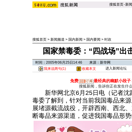
搜狐首页
-
新
搜狐首页
>
新闻频道
>
国内新闻
>
国内要闻
>
时政
国家禁毒委：“四战场”出
时间：2005年06月25日14:46 来源：新华网
进入新闻论坛
我来说两句(
1
)
收藏本文
免费
最经典的幽默小段子
搜狐新闻，告诉你正在发生什
新华网北京6月25日电（记者沈
毒委了解到，针对当前我国毒品来源
展堵源截流战役，开辟西南、西北、
断毒品来源渠道，促进我国毒品形势