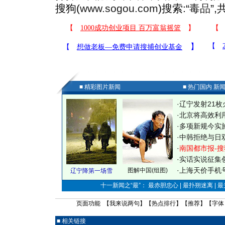
搜狗(
www.sogou.com
)搜索:“
毒品
”
■ 精彩图片新闻
■ 热门国内 新
·
辽宁发射21枚
·
北京将高效利
·
多项新规今实
·
中韩拒绝与日
·
南国都市报-搜
·
实话实说征集
·
上海天价手机号
图解中国(组图)
辽宁降第一场雪
十一新闻之“最”： 最赤胆忠心 | 最扑朔迷离 | 
页面功能 【
我来说两句
】【
热点排行
】【
推荐
】【字体
■ 相关链接