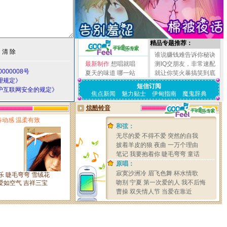
精品专题推荐：
谁说赚钱难告诉你秘诀
最新制作
想唱就唱
测IQ交朋友，非常速配
000008号
夏天的味道
哪一站
就让你笑火暴搞笑到底
理规定》
短信订阅
护互联网安全的规定》
焦点新闻
魅力贴士
伊甸指南
魔鬼辞典