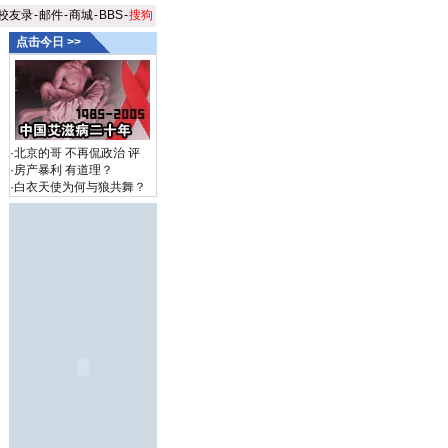
校友录
-
邮件
-
商城
-
BBS
-
搜狗
点击今日 >>
·
北京的哥 不再侃政治
评
·
房产暴利 有道理？
·
白衣天使为何与狼共舞？