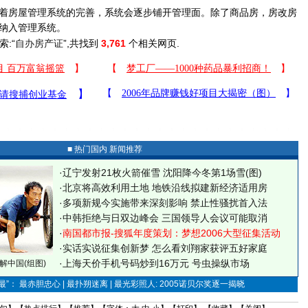
房屋管理系统的完善，系统会逐步铺开管理面。除了商品房，房改房
纳入管理系统。
索:“
自办房产证
”,共找到
3,761
个相关网页.
■ 热门国内 新闻推荐
·
辽宁发射21枚火箭催雪 沈阳降今冬第1场雪(图)
·
北京将高效利用土地 地铁沿线拟建新经济适用房
·
多项新规今实施带来深刻影响 禁止性骚扰首入法
·
中韩拒绝与日双边峰会 三国领导人会议可能取消
·
南国都市报-搜狐年度策划：梦想2006大型征集活动
·
实话实说征集创新梦
怎么看刘翔家获评五好家庭
·
上海天价手机号码炒到16万元 号虫操纵市场
解中国(组图)
”： 最赤胆忠心 | 最扑朔迷离 | 最光彩照人: 2005诺贝尔奖逐一揭晓