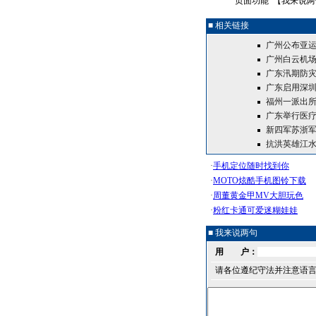
页面功能 【
我来说两
■ 相关链接
广州公布亚运
广州白云机场
广东汛期防灾
广东启用深圳
福州一派出所
广东举行医疗
新四军苏浙
抗洪英雄江水
■ 我来说两句
用 户：
请各位遵纪守法并注意语