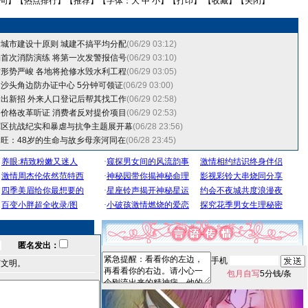
句
】【
热点排行
】【
推荐
】【字体：
大
中
小
】【
打印
】 【
收藏
】【
关闭
】
城市建设十原则 城建不搞平均分配
(06/29 03:12)
首次消防演练 将第一次发警报信号
(06/29 03:10)
形势严峻 各地将抢修水毁水利工程
(06/29 03:05)
沙头角边防办证中心 5分钟可领证
(06/29 03:00)
出新招 外来人口登记后帮其找工作
(06/29 02:58)
价格改革听证 消费者反对提价项目
(06/29 02:53)
军区抗战纪实和暴虐与抗争主题展开幕
(06/28 23:56)
旺：48岁的生命与故乡母亲河同在
(06/28 23:45)
匿名发出：
手机
言文明。
包月自写
5分钱/条