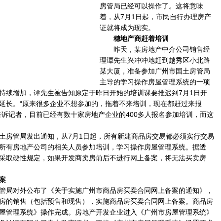
房管局已经可以操作了。这将意味
着，从7月1日起，市民自行办理房产
证就将成为现实。
穗地产商赶着培训
昨天，某房地产中介公司销售经
理谭先生兴冲冲地赶到越秀区小北路
某大厦，准备参加广州市国土房管局
主导的学习操作房屋管理系统的一项
持续增加，谭先生被告知原定于昨日开始的培训课要推迟到7月1日开
延长。“原来很多企业不想参加的，拖着不来培训，现在都赶过来报
告诉记者，目前已经有数十家房地产企业的400多人报名参加培训，而这
房管局发出通知，从7月1日起，所有新建商品房交易都必须实行交易
所有房地产公司的相关人员参加培训，学习操作房屋管理系统。据透
采取硬性规定，如果开发商卖房前后不进行网上备案，将无法买卖房
案
局对外公布了《关于实施广州市商品房买卖合同网上备案的通知》，
房的销售（包括预售和现售），实施商品房买卖合同网上备案。商品房
屋管理系统》操作完成。房地产开发企业进入《广州市房屋管理系统》