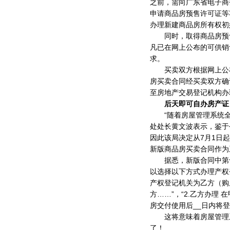
之前，需向广东省电子商
申请商品房预售许可证等
办理新建商品房所有权初
同时，取得商品房预售
凡已在网上公布的可供销
求。
买卖双方根据网上公布
房买卖合同经买卖双方确
至房地产交易登记机构办
后天即可自办房产证
“随着房屋管理系统全
处处长黄文波表示，鉴于
因此该局决定从7月1日
新版商品房买卖合同作为
据悉，新版合同中第十
以选择以下方式办理产权登
产权登记机关为乙方（购
方……”，“2.乙方办理
房交付使用后__日内将
这将意味着房屋管理系
了！