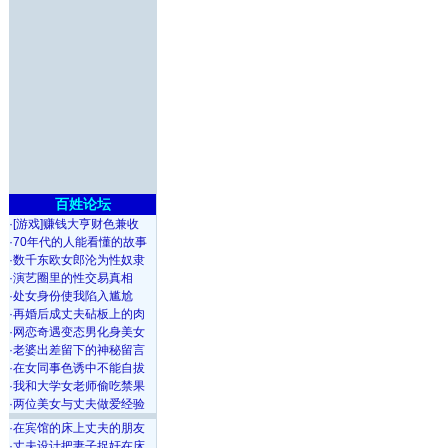
百姓论坛
·
[游戏]赚钱大亨财色兼收
·
70年代的人能看懂的故事
·
数千东欧女郎沦为性奴隶
·
演艺圈里的性交易真相
·
处女身份使我陷入尴尬
·
再婚后成丈夫砧板上的肉
·
网恋奇遇变态男化身美女
·
老婆出差留下的神秘留言
·
在女同事色诱中不能自拔
·
我和大学女老师偷吃禁果
·
两位美女与丈夫做爱经验
·
在宾馆的床上丈夫的朋友
·
丈夫设计把妻子捉奸在床