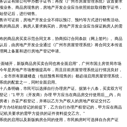
务认证有限公司申办数字证书；再按《广州市房屋管理系统》设置要求
项业务。商品房现售的，房地产开发企业应当依照前款取得数字证书，
始登记后，进行销售。
许可证前，房地产开发企业不得以预订、预约等方式进行销售活动。
售的商品房，购房人要求购买的，房地产开发企业应当保证购房人的需
的商品房买卖示范合同文本，协商拟订合同条款（网上签约）。商品
认后，由房地产开发企业通过《广州市房屋管理系统》将合同文本传送
理网上备案和进行房地产登记申请。
面铺开，新版商品房买卖合同也将全面启用”，广州市国土房管局市场
今年是房地产市场整顿提高年，而且目前房屋管理系统运行情况良好，
起，全市所有新建楼盘（包括预售和现售的）都必须启用房屋管理系统，
系统的配套之一，同时全面启用。
八条明确，市民可以选择自行办理房产证。据第十八条，买卖双方可
记：“1.甲方（开发商）办理 甲方应当在商品房交付使用后__内，向
房者）办妥产权登记，并将以乙方为产权人的房地产权证交付乙
 在甲方办结初始登记的前提下，乙方自行办理产权登记的，甲方应在商品
登记机关要求的需甲方提供的证件资料提交乙方。”
统的启用以及新版购房合同的使用，市民购房时可选择自办房产证