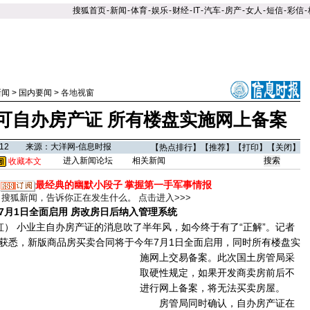
搜狐首页
-
新闻
-
体育
-
娱乐
-
财经
-
IT
-
汽车
-
房产
-
女人
-
短信
-
彩信
-
新闻
>
国内要闻
>
各地视窗
可自办房产证 所有楼盘实施网上备案
03:12 来源：大洋网-信息时报
【
热点排行
】【
推荐
】【
打印
】【
关闭
】
进入新闻论坛
相关新闻
收藏本文
最经典的幽默小段子
掌握第一手军事情报
搜狐新闻，告诉你正在发生什么。
点击进入>>>
7月1日全面启用 房改房日后纳入管理系统
） 小业主自办房产证的消息吹了半年风，如今终于有了“正解”。记者
获悉，新版商品房买卖合同将于今年7月1日全面启用，同时所有楼盘实
施网上交易备案。
此次国土房管局采
取硬性规定，如果开发商卖房前后不
进行网上备案，将无法买卖房屋。
房管局同时确认，自办房产证在