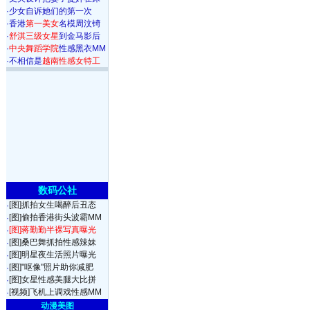
·
少女自诉她们的第一次
·
香港
第一美女
名模周汶锜
·
舒淇三级女星
到金马影后
·
中央舞蹈学院
性感黑衣MM
·
不相信是
越南性感女特工
数码公社
[图]抓拍女生喝醉后丑态
·
[图]偷拍香港街头波霸MM
·
[图]蒋勤勤半裸写真曝光
·
[图]桑巴舞抓拍性感辣妹
·
[图]明星夜生活照片曝光
·
[图]"呕像"照片助你减肥
·
[图]女星性感美腿大比拼
·
[视频]飞机上调戏性感MM
·
动漫美图