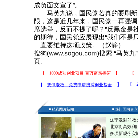
成负面文宣了”。
马英九说，国民党若真的要刷新
限，这是近几年来，国民党一再强调
席选举，反而不提了呢？”反黑金是
的期待，国民党应展现出“我们不是
一直要维持这项政策。（赵静）
搜狗(
www.sogou.com
)搜索:“
马英九
页.
■ 精彩图片新闻
■ 热门国内 新
·
辽宁发射21枚
·
北京将高效利
·
多项新规今实