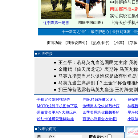
·
中韩拒绝与日
·
南国都市报-搜
·
实话实说征集
·
上海天价手机号
图解中国(组图)
辽宁降第一场雪
十一新闻之“最”： 最赤胆忠心 | 最扑朔迷离 | 
页面功能 【
我来说两句
】【
热点排行
】【
推荐
】【字体
■ 相关链接
王金平：若马英九当选国民党主席 我
金庸赠《倚天屠龙记》表期许 马英九
马英九指责当局只谈渔权是放弃钓鱼岛“
马英九当主席辞副手? 王金平称合理推
拥王阵营透露若马英九当选 王将辞去副
■ 我来说两句
用 户：
匿名发出：