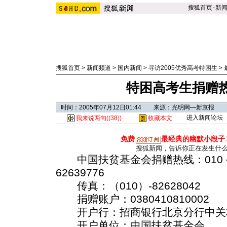
搜狐首页
-
新
搜狐首页
>
新闻频道
>
国内新闻
>
寻访2005优秀高考特困生
>
特困高考生捐赠
时间：2005年07月12日01:44 来源：光明网—新京报
进入新闻论坛
我来说两句(
(38)
)
收藏本文
免费
最经典的幽默小段子
搜狐新闻，告诉你正在发生什
中国扶贫基金会捐赠热线：010－62
62639776
传真：（010）-82628042
捐赠账户：0380410810002
开户行：招商银行北京分行中关
开户单位：中国扶贫基金会