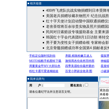
■ 相关链接
400件飞虎队抗战实物捐赠到日本受降
美国老兵捐赠珍藏衣物照片 纪念抗战
红十字天使计划启动暨中国联通捐赠仪
老舍茶馆将百余珍贵实物及照片捐赠国
民间对日索赔设专项援助基金 主要来
韩国红十字会代表团8月1日访朝 将转
男子要为变性女子捐赠命根 专家称会
北京骨髓捐赠成功率全国第4 捐献者反悔
■ 我来说两句
用 户：
匿名发出：
请各位遵纪守法并注意语言文明。