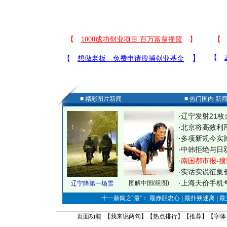
■ 精彩图片新闻
■ 热门国内 新
·
辽宁发射21枚
·
北京将高效利
·
多项新规今实
·
中韩拒绝与日
·
南国都市报-搜
·
实话实说征集
·
上海天价手机号
图解中国(组图)
辽宁降第一场雪
十一新闻之“最”： 最赤胆忠心 | 最扑朔迷离 | 
页面功能 【
我来说两句
】【
热点排行
】【
推荐
】【字体