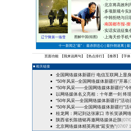
·
北京将高效利
·
多项新规今实
·
中韩拒绝与日
·
南国都市报-搜
·
实话实说征集
·
上海天价手机号
图解中国(组图)
辽宁降第一场雪
十一新闻之“最”： 最赤胆忠心 | 最扑朔迷离 | 
页面功能 【
我来说两句
】【
热点排行
】【
推荐
】【字体
■ 相关链接
全国网络媒体新疆行 电信互联网上显
“50年风采--全国网络媒体新疆行”开幕
(
“50年风采——全国网络媒体新疆行”今
以网络媒体名义亮相：十年磨一剑 终
“50年风采—全国网络媒体新疆行”活动
“50年风采——全国网络媒体新疆行”活
桂龙网：网记到达张家口 市长笑谈网
陕西省长陈德铭再邀网络媒体赴陕
(07/
北京网络媒体精英再掀“延安热”
(07/07 