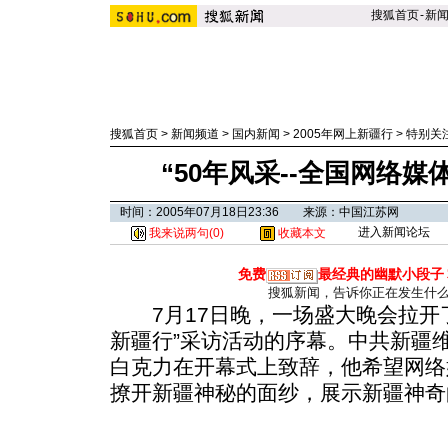
搜狐首页
-
新
搜狐首页
>
新闻频道
>
国内新闻
>
2005年网上新疆行
>
特别关
“50年风采--全国网络
时间：2005年07月18日23:36 来源：中国江苏网
进入新闻论坛
我来说两句(
0
)
收藏本文
免费
最经典的幽默小段子
搜狐新闻，告诉你正在发生什
7月17日晚，一场盛大晚会拉开了“
新疆行”采访活动的序幕。中共新疆
白克力在开幕式上致辞，他希望网络
撩开新疆神秘的面纱，展示新疆神奇