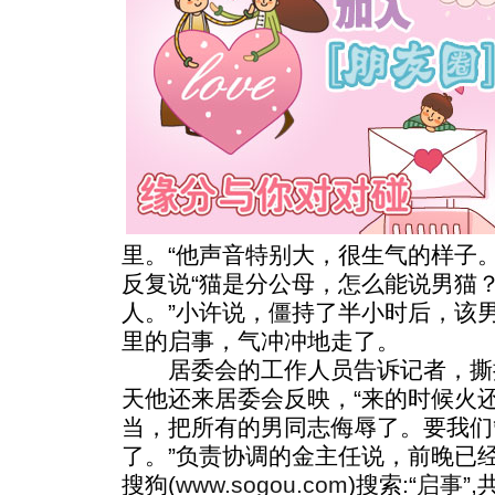
里。“他声音特别大，很生气的样子
反复说“猫是分公母，怎么能说男猫
人。”小许说，僵持了半小时后，该
里的启事，气冲冲地走了。
居委会的工作人员告诉记者，撕
天他还来居委会反映，“来的时候火还
当，把所有的男同志侮辱了。要我们
了。”负责协调的金主任说，前晚已
搜狗(
www.sogou.com
)搜索:“
启事
”