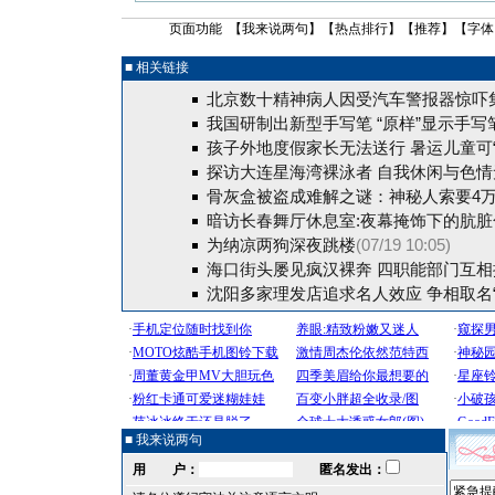
页面功能 【
我来说两句
】【
热点排行
】【
推荐
】【字体
■ 相关链接
北京数十精神病人因受汽车警报器惊吓
我国研制出新型手写笔 “原样”显示手写
孩子外地度假家长无法送行 暑运儿童可“
探访大连星海湾裸泳者 自我休闲与色情无
骨灰盒被盗成难解之谜：神秘人索要4
暗访长春舞厅休息室:夜幕掩饰下的肮脏
为纳凉两狗深夜跳楼
(07/19 10:05)
海口街头屡见疯汉裸奔 四职能部门互相推
沈阳多家理发店追求名人效应 争相取名“
■ 我来说两句
用 户：
匿名发出：