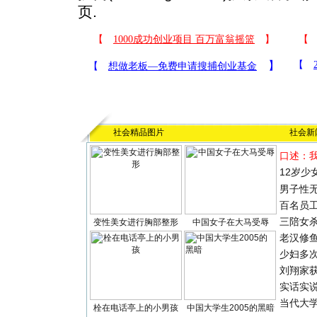
页.
社会精品图片
社会新
口述：
12岁少
男子性无
百名员
三陪女
变性美女进行胸部整形
中国女子在大马受辱
老汉修
少妇多
刘翔家
实话实
当代大
栓在电话亭上的小男孩
中国大学生2005的黑暗