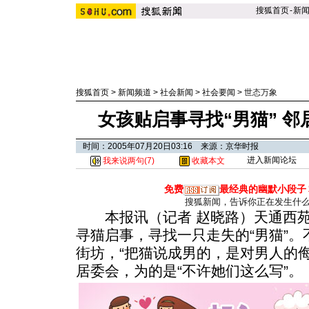
搜狐首页
-
新
搜狐首页
>
新闻频道
>
社会新闻
>
社会要闻
>
世态万象
女孩贴启事寻找“男猫” 
时间：2005年07月20日03:16 来源：京华时报
进入新闻论坛
我来说两句(
7
)
收藏本文
免费
最经典的幽默小段子
搜狐新闻，告诉你正在发生什
本报讯（记者 赵晓路）天通西苑
寻猫启事，寻找一只走失的“男猫”
街坊，“把猫说成男的，是对男人的
居委会，为的是“不许她们这么写”。