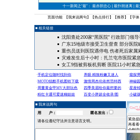
十一新闻之“最”： 最赤胆忠心 | 最扑朔迷离 | 
页面功能 【
我来说两句
】【
热点排行
】【
推荐
】【字体
■ 相关链接
沈阳查处200家“黑医院” 行政部门领
广东15地级市接受卫生督查 部分医院
重伤员送到医院遇停电 伤者死后家属索
灾难发生后十小时：扎兰屯市医院紧
女工9指被剪板机剪断 医院11小时紧
■ 我来说两句
用 户：
匿名发出：
请各位遵纪守法并注意语言文明。