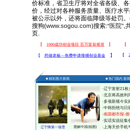
价标准，省卫生厅将对全省各级、各
价，经过对各种服务质量、医疗水平
被公示以外，还将面临降级等处罚。(
搜狗(
www.sogou.com
)搜索:“
医院
”
页.
■ 精彩图片新闻
■ 热门国内 新
·
辽宁发射21枚
·
北京将高效利
·
多项新规今实
·
中韩拒绝与日
·
南国都市报-搜
·
实话实说征集
·
上海天价手机号
图解中国(组图)
辽宁降第一场雪