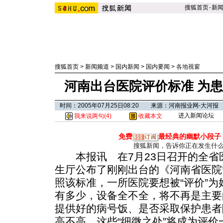
搜狐首页
-
新
搜狐首页
>
新闻频道
>
国内新闻
>
国内要闻
>
各地视窗
河南出台医院评价标准 为
时间：2005年07月25日08:20 来源：河南报业网-大河报
进入新闻论坛
我来说两句(
4
)
收藏本文
免费
最经典的幽默小段子
搜狐新闻，告诉你正在发生什
本报讯 在7月23日召开的全省
生厅公布了刚刚出台的《河南省医院
照该标准，一所医院要想被“评价”
有多少，设备全不全，将不再是主要
提供好的病号饭、是否采取保护患者
高不高，这些“细微之处”将成为评