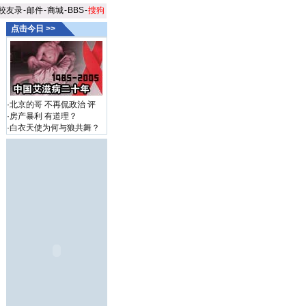
校友录
-
邮件
-
商城
-
BBS
-
搜狗
点击今日 >>
·
北京的哥 不再侃政治
评
·
房产暴利 有道理？
·
白衣天使为何与狼共舞？