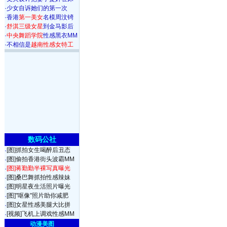
·
少女自诉她们的第一次
·
香港
第一美女
名模周汶锜
·
舒淇三级女星
到金马影后
·
中央舞蹈学院
性感黑衣MM
·
不相信是
越南性感女特工
数码公社
[图]抓拍女生喝醉后丑态
·
[图]偷拍香港街头波霸MM
·
[图]蒋勤勤半裸写真曝光
·
[图]桑巴舞抓拍性感辣妹
·
[图]明星夜生活照片曝光
·
[图]"呕像"照片助你减肥
·
[图]女星性感美腿大比拼
·
[视频]飞机上调戏性感MM
·
动漫美图