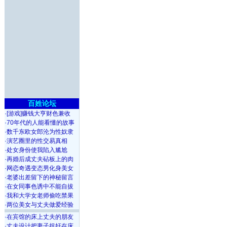
百姓论坛
·
[游戏]赚钱大亨财色兼收
·
70年代的人能看懂的故事
·
数千东欧女郎沦为性奴隶
·
演艺圈里的性交易真相
·
处女身份使我陷入尴尬
·
再婚后成丈夫砧板上的肉
·
网恋奇遇变态男化身美女
·
老婆出差留下的神秘留言
·
在女同事色诱中不能自拔
·
我和大学女老师偷吃禁果
·
两位美女与丈夫做爱经验
·
在宾馆的床上丈夫的朋友
·
丈夫设计把妻子捉奸在床