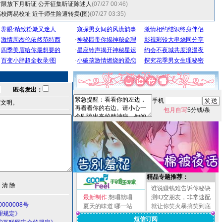
限放下月听证 公开征集听证陈述人
(07/27 00:46)
校两易校址 近千师生险遭转卖(图)
(07/27 03:35)
匿名发出：
手机
言文明。
包月自写
5分钱/条
精品专题推荐：
谁说赚钱难告诉你秘诀
最新制作
想唱就唱
测IQ交朋友，非常速配
000008号
夏天的味道
哪一站
就让你笑火暴搞笑到底
理规定》
短信订阅