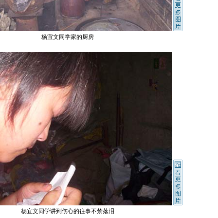
杨宜文同学家的厨房
杨宜文同学讲到伤心的往事不禁落泪