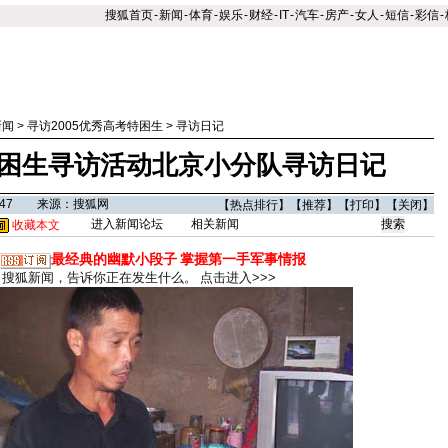
搜狐首页
-
新闻
-
体育
-
娱乐
-
财经
-
IT
-
汽车
-
房产
-
女人
-
短信
-
彩信
-
新闻
>
寻访2005优秀高考特困生
>
寻访日记
困生寻访活动北京小分队寻访日记
08:47 来源：搜狐网
【
热点排行
】【
推荐
】【
打印
】【
关闭
】
进入新闻论坛
相关新闻
收藏本文
最经典的幽默小段子
掌握第一手军事情报
搜狐新闻，告诉你正在发生什么。
点击进入>>>