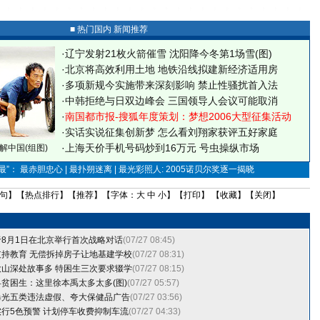
■ 热门国内 新闻推荐
·
辽宁发射21枚火箭催雪 沈阳降今冬第1场雪(图)
·
北京将高效利用土地 地铁沿线拟建新经济适用房
·
多项新规今实施带来深刻影响 禁止性骚扰首入法
·
中韩拒绝与日双边峰会 三国领导人会议可能取消
·
南国都市报-搜狐年度策划：梦想2006大型征集活动
·
实话实说征集创新梦
怎么看刘翔家获评五好家庭
·
上海天价手机号码炒到16万元 号虫操纵市场
解中国(组图)
”： 最赤胆忠心 | 最扑朔迷离 | 最光彩照人: 2005诺贝尔奖逐一揭晓
句
】【
热点排行
】【
推荐
】【字体：
大
中
小
】【
打印
】 【
收藏
】【
关闭
】
8月1日在北京举行首次战略对话
(07/27 08:45)
持教育 无偿拆掉房子让地基建学校
(07/27 08:31)
山深处故事多 特困生三次要求辍学
(07/27 08:15)
贫困生：这里徐本禹太多太多(图)
(07/27 05:57)
曝光五类违法虚假、夸大保健品广告
(07/27 03:56)
行5色预警 计划停车收费抑制车流
(07/27 04:33)