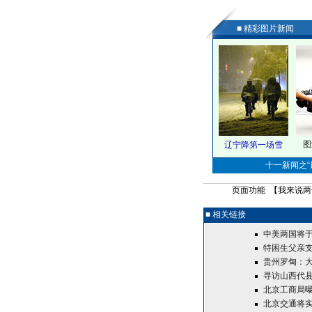
■ 精彩图片新闻
图
辽宁降第一场雪
十一新闻之“最
页面功能 【
我来说两
■ 相关链接
中美两国将于
特困生父亲支
贵州罗甸：大
寻访山西代县
北京工商局
北京交通将实