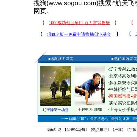
搜狗(
www.sogou.com
)搜索:“
航天飞
网页.
■ 精彩图片新闻
■ 热门国内 新
·
辽宁发射21枚
·
北京将高效利
·
多项新规今实
·
中韩拒绝与日
·
南国都市报-搜
·
实话实说征集
·
上海天价手机号
图解中国(组图)
辽宁降第一场雪
十一新闻之“最”： 最赤胆忠心 | 最扑朔迷离 | 
页面功能 【
我来说两句
】【
热点排行
】【
推荐
】【字体