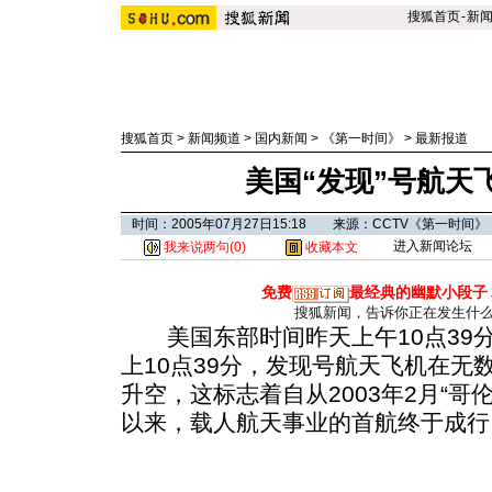
搜狐首页
-
新
搜狐首页
>
新闻频道
>
国内新闻
>
《第一时间》
>
最新报道
美国“发现”号航天
时间：2005年07月27日15:18 来源：CCTV《第一时间》
进入新闻论坛
我来说两句(
0
)
收藏本文
免费
最经典的幽默小段子
搜狐新闻，告诉你正在发生什
美国东部时间昨天上午10点39
上10点39分，发现号航天飞机在无
升空，这标志着自从2003年2月“哥
以来，载人航天事业的首航终于成行