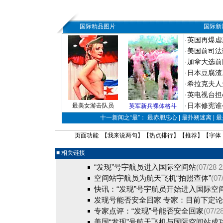
国际精品图片
国际新
·
英国再爆虐
·
美国前司法
·
加拿大选前
·
日本豆腐渣
·
希拉克夫人
·
英电视台担
·
日本修宪谁
最美女游击队员
英军新兵裸体格斗
十一新闻之“最”： 最赤胆忠心 | 最扑朔迷离 | 
页面功能 【
我来说两句
】【
热点排行
】【
推荐
】【字体
■ 相关链接
“发现”号宇航员进入国际空间站
(07/28 2
空间站宇航员为航天飞机“拍照查体”
(07
快讯：“发现”号宇航员开始进入国际空
发现号能否安全回家 专家：目前下定
专家点评：“发现”号能否安全回家
(07/2
美国“发现”号航天飞机与国际空间站成