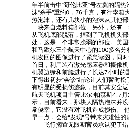
年半前击中“哥伦比亚”号左翼的隔
沫“杀手”重约0．76千克，有行李
热泡沫，还有几块小的泡沫从其他部
一块来自燃料箱部位。另外，还有一
从飞机底部脱落，掉到了飞机机头部
处，这是一个非常脆弱的部位。美国
和马歇尔三个航天中心的100多名分
机发回的图像进行了紧急读图，同时
首日，利用装有激光感应器和摄像机
机翼边缘和前舱进行了长达7小时的
下得出初步“会诊”结论让人们暂时松
有明显的受损伤迹象，目前其安全返
航天飞机项目主管比尔·帕森斯在7月
示，目前看来，那块大隔热泡沫并没有
常侥幸，它没有对飞机造成损伤。”
早一点，会给“发现”号带来灾难性的
飞行搁置无限期官员承认犯了错尽管