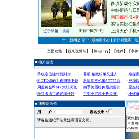
·
多项新规今实
·
中韩拒绝与日
·
南国都市报-搜
·
实话实说征集
·
上海天价手机号
图解中国(组图)
辽宁降第一场雪
十一新闻之“最”： 最赤胆忠心 | 最扑朔迷离 | 
页面功能 【
我来说两句
】【
热点排行
】【
推荐
】【字体
■ 相关链接
■ 我来说两句
用 户：
匿名发出：
请各位遵纪守法并注意语言文明。