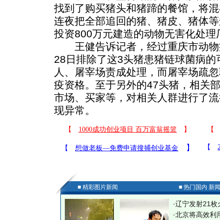
找到了购买猪头和猪蹄的餐馆，将混
连夜把全部追回的猪、猪皮、猪体等
投资800万元建造的动物无害化处理
王健告诉记者，经过重庆市动物
28日排除了这3头猪患猪链球菌病
人、屠宰场责成处理，而屠宰场疏忽
疫资格。至于另外的47头猪，相关
市场、买家等，对相关人群进行了流
现异常。
■ 精彩图片新闻
■ 热门国内 新
·
辽宁发射21枚
·
北京将高效利