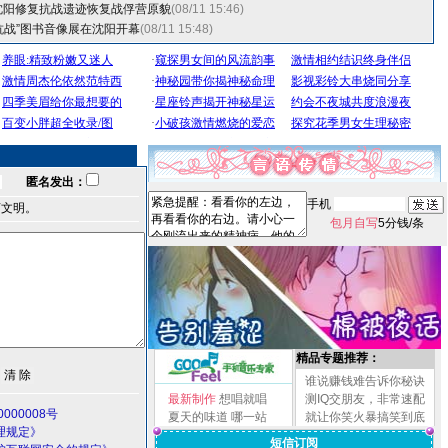
沈阳修复抗战遗迹恢复战俘营原貌
(08/11 15:46)
抗战”图书音像展在沈阳开幕
(08/11 15:48)
匿名发出：
手机
言文明。
包月自写
5分钱/条
精品专题推荐：
谁说赚钱难告诉你秘诀
最新制作
想唱就唱
测IQ交朋友，非常速配
000008号
夏天的味道
哪一站
就让你笑火暴搞笑到底
理规定》
短信订阅