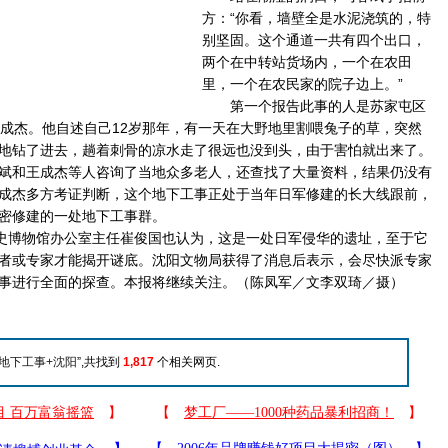
方：“你看，墙壁全是水泥浇筑的，特
别坚固。这个通道一共有四个出口，
两个在中转站货场内，一个在农田
里，一个在农民家的院子边上。”
第一个报告此事的人是苏家屯区
王成杰。他自述自己12岁那年，有一天在大野地里割喂兔子的草，突然
地钻了进去，趟着刺骨的凉水走了很远也没到头，由于害怕就出来了。
斌和王成杰等人咨询了当地众多老人，还查找了大量资料，结果仍没有
成杰多方考证判断，这个地下工事正处于当年日军修建的长大线跟前，
密修建的一处地下工事群。
史博物馆办公室主任崔俊国也认为，这是一处日军侵华的遗址，至于它
者或专家才能揭开谜底。沈阳文物局获得了消息后表示，会尽快派专家
事进行全面的探查。本报将继续关注。（陈凤军／文李双琦／摄）
地下工事+沈阳
”,共找到
1,817
个相关网页.