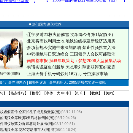
■ 热门国内 新闻推荐
·
辽宁发射21枚火箭催雪 沈阳降今冬第1场雪(图)
·
北京将高效利用土地 地铁沿线拟建新经济适用房
·
多项新规今实施带来深刻影响 禁止性骚扰首入法
·
中韩拒绝与日双边峰会 三国领导人会议可能取消
·
南国都市报-搜狐年度策划：梦想2006大型征集活动
·
实话实说征集创新梦
怎么看刘翔家获评五好家庭
·
上海天价手机号码炒到16万元 号虫操纵市场
解中国(组图)
”： 最赤胆忠心 | 最扑朔迷离 | 最光彩照人: 2005诺贝尔奖逐一揭晓
句
】【
热点排行
】【
推荐
】【字体：
大
中
小
】【
打印
】 【
收藏
】【
关闭
】
校虚假宣传 众家长往子成龙纷受骗(图)
(08/12 11:06)
的满汉全席展演3天后将被倒掉(图)
(08/12 04:26)
件溥仪散落文物 即将对外展出(图)
(08/12 00:51)
现满汉全席 花20万动用百人(图)
评
(08/11 18:24)