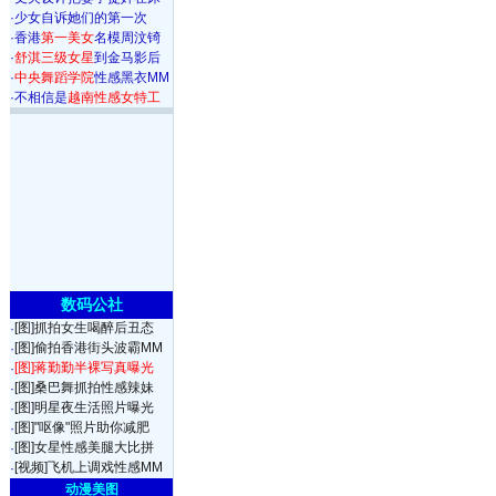
·
少女自诉她们的第一次
·
香港
第一美女
名模周汶锜
·
舒淇三级女星
到金马影后
·
中央舞蹈学院
性感黑衣MM
·
不相信是
越南性感女特工
数码公社
[图]抓拍女生喝醉后丑态
·
[图]偷拍香港街头波霸MM
·
[图]蒋勤勤半裸写真曝光
·
[图]桑巴舞抓拍性感辣妹
·
[图]明星夜生活照片曝光
·
[图]"呕像"照片助你减肥
·
[图]女星性感美腿大比拼
·
[视频]飞机上调戏性感MM
·
动漫美图