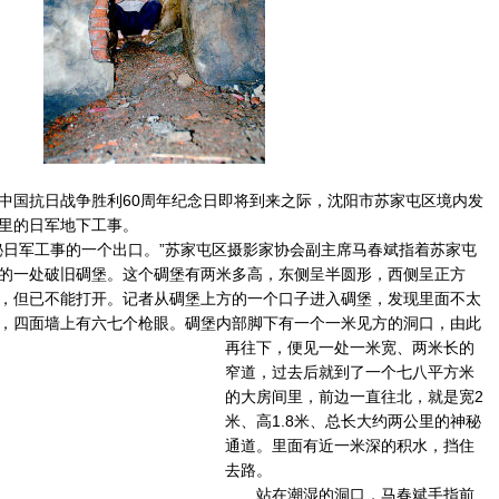
中国抗日战争胜利60周年纪念日即将到来之际，沈阳市苏家屯区境内发
里的日军地下工事。
日军工事的一个出口。”苏家屯区摄影家协会副主席马春斌指着苏家屯
的一处破旧碉堡。这个碉堡有两米多高，东侧呈半圆形，西侧呈正方
，但已不能打开。记者从碉堡上方的一个口子进入碉堡，发现里面不太
，四面墙上有六七个枪眼。
碉堡内部脚下有一个一米见方的洞口，由此
再往下，便见一处一米宽、两米长的
窄道，过去后就到了一个七八平方米
的大房间里，前边一直往北，就是宽2
米、高1.8米、总长大约两公里的神秘
通道。里面有近一米深的积水，挡住
去路。
站在潮湿的洞口，马春斌手指前