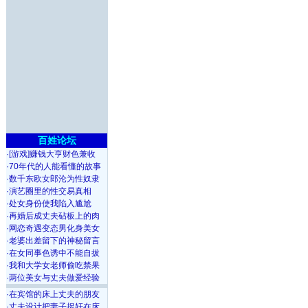
百姓论坛
·
[游戏]赚钱大亨财色兼收
·
70年代的人能看懂的故事
·
数千东欧女郎沦为性奴隶
·
演艺圈里的性交易真相
·
处女身份使我陷入尴尬
·
再婚后成丈夫砧板上的肉
·
网恋奇遇变态男化身美女
·
老婆出差留下的神秘留言
·
在女同事色诱中不能自拔
·
我和大学女老师偷吃禁果
·
两位美女与丈夫做爱经验
·
在宾馆的床上丈夫的朋友
·
丈夫设计把妻子捉奸在床