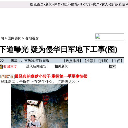
搜狐首页
-
新闻
-
体育
-
娱乐
-
财经
-
IT
-
汽车
-
房产
-
女人
-
短信
-
彩信
-
新闻
>
国内要闻
>
各地视窗
下道曝光 疑为侵华日军地下工事(图)
11:00 来源：北方热线-沈阳日报
【
热点排行
】【
推荐
】【
打印
】【
关闭
】
进入新闻论坛
相关新闻
收藏本文
最经典的幽默小段子
掌握第一手军事情报
搜狐新闻，告诉你正在发生什么。
点击进入>>>