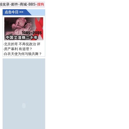
校友录
-
邮件
-
商城
-
BBS
-
搜狗
点击今日 >>
·
北京的哥 不再侃政治
评
·
房产暴利 有道理？
·
白衣天使为何与狼共舞？