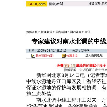
搜狐首页
-
新
搜狐首页
>
新闻频道
>
国内新闻
>
国内要闻
>
资讯
专家建议对南水北调的中线
时间：2005年08月14日15:15 来源：新华网
进入新闻论坛
我来说两句(
3
)
收藏本文
免费
最经典的幽默小段子
搜狐新闻，告诉你正在发生什
新华网北京8月14日电（记者李
中线水源地丹江口库区及上游经济社
保证水源地的保护与发展相协调，有
施生态补偿。
南水北调中线工程开工以来，丹
照“先节水后调水，先治污后通水，