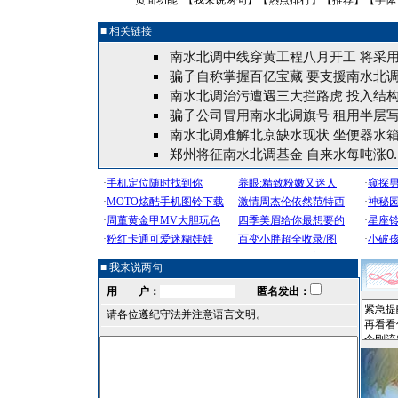
页面功能 【
我来说两句
】【
热点排行
】【
推荐
】【字体
■ 相关链接
南水北调中线穿黄工程八月开工 将采
骗子自称掌握百亿宝藏 要支援南水北调3
南水北调治污遭遇三大拦路虎 投入结
骗子公司冒用南水北调旗号 租用半层
南水北调难解北京缺水现状 坐便器水
郑州将征南水北调基金 自来水每吨涨0.1
■ 我来说两句
用 户：
匿名发出：
请各位遵纪守法并注意语言文明。