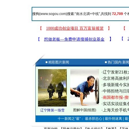
搜狗(
www.sogou.com
)搜索:“
南水北调+中线
”,共找到
72,709
个
■ 精彩图片新闻
■ 热门国内 新
·
辽宁发射21枚
·
北京将高效利
·
多项新规今实
·
中韩拒绝与日
·
南国都市报-搜
·
实话实说征集
·
上海天价手机号
图解中国(组图)
辽宁降第一场雪
十一新闻之“最”： 最赤胆忠心 | 最扑朔迷离 | 