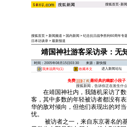
搜狐首页
-
新
搜狐首页
>
新闻频道
>
国内新闻
>
纪念抗日战争胜利60周年专
日本访谈录
>
最新报道
靖国神社游客采访录：无
时间：2005年08月15日03:30 来源：新快报
进入新闻论坛
我来说两句(
1
)
收藏本文
免费
最经典的幽默小段子
搜狐新闻，告诉你正在发生什
在靖国神社内，我随机采访了数
客，其中多数的年轻被访者都没有表
华的敌对倾向，但他们表现出的对当
忧。
被访者之一，来自东京著名的基