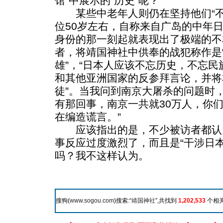
馆”中展示的“历史”呢？
某些中老年人则仍在坚持他们“不
位50岁左右，自称来自广岛的中年
身份的那一刻起就表现出了极端的不
者，将靖国神社中供奉的战犯称作是
雄”，“日本人应该不忘历史，不忘民
和其他亚洲国家的反参拜言论，并将
徒”。当我问到南京大屠杀的问题时
有那回事，南京一共就30万人，你们
在编造谎言。”
应该指出的是，不少被访者都认
事反应过度激烈了，而且是“干涉日
吗？我不这样认为。
搜狗(
www.sogou.com
)搜索:“
靖国神社
”,共找到
1,202,533
个相关