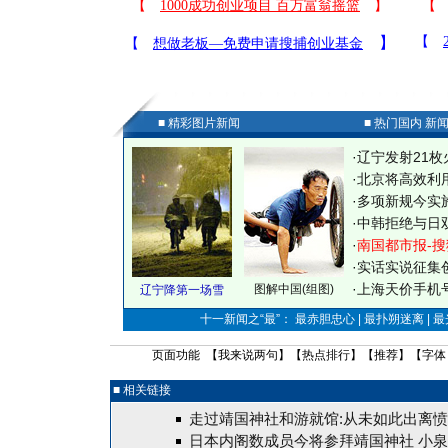
■ 精彩图片新闻
■ 热门国内 新
·
辽宁发射21枚
·
北京将高效利
·
多项新规今实
·
中韩拒绝与日
·
南国都市报-搜
·
实话实说征集
·
上海天价手机号
图解中国(组图)
辽宁降第一场雪
十一新闻之“最”： 最赤胆忠心 | 最扑朔迷离 | 
页面功能 【
我来说两句
】【
热点排行
】【
推荐
】【字体
■ 相关链接
走过靖国神社和游就馆:从未如此出离
日本内阁数成员今将参拜靖国神社 小