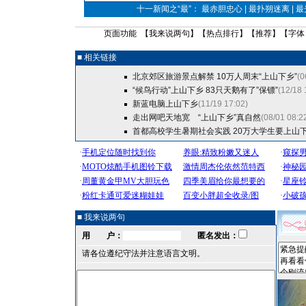
十一新闻之“最”： 最赤胆忠心 | 最扑朔迷离 | 
页面功能 【
我来说两句
】【
热点排行
】【
推荐
】【字体
■ 相关链接
北京郊区旅游景点解禁 10万人周末“上山下乡”
(0
“候鸟行动”上山下乡 83只天鹅有了”保镖”
(12/18 
新蓝电脑上山下乡
(11/19 17:02)
走出网吧天地宽 “上山下乡”真自然
(08/01 08:2
首都高校学生暑期社会实践 20万大学生要上山
■ 我来说两句
用 户：
匿名发出：
请各位遵纪守法并注意语言文明。