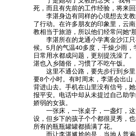
于是她动了支教的念头，“我有一
死，而且有先前的工作经验，将来回
李湛身边有同样的心境想去支教
了行动。在许多朋友的印象里，云南
教相当于旅游，所以他们经常问她“那
李湛所在的龙通小学离金沙江只有
候。5月的气温40多度，干燥少雨，
日常用水都成问题，更别提洗澡了。
湛也入乡随俗，习惯了不吃午饭。
这里不通公路，要先步行到乡里
要8个小时。有时周末，李湛会出山
背进山去。手机在山里没有信号，她
报平安。电话中却从未提过自己助学
娇弱的女孩。
一张床，一张桌子，一盏灯，这
设，但乡下的孩子个个都很灵秀，也
所有的瓶瓶罐罐都插满了花。
而让李湛尴尬的是，当地人普遍