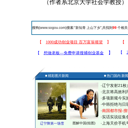
（作者系北京大学社会学教授）
搜狗(
www.sogou.com
)搜索:“
新知青 上山下乡
”,共找到
99
个相关
■ 精彩图片新闻
■ 热门国内 新
·
辽宁发射21枚
·
北京将高效利
·
多项新规今实
·
中韩拒绝与日
·
南国都市报-搜
·
实话实说征集
·
上海天价手机号
图解中国(组图)
辽宁降第一场雪