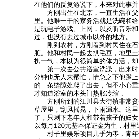
在他们的反复游说下，本来对此事并
方刚出生在北京，一直生活在父
里。他唯一干的家务活就是洗碗和给
是玩电子游戏、上网，以及听音乐和
过，也没有去过城市以外的地方。
刚到农村，方刚看到村民住在石
脏。他和村民一起去扒毛豆，地里土
扒一气，本以为很简单的体力活，却
第一次去公共浴室洗澡，出来时
分钟也无人来帮忙，情急之下他蹬上
的一条缝隙处爬了出去，但不小心重
才知道浴室的木头门热胀冷缩，
方刚所到的江川县大街镇非常贫
草屋里，刮风摇晃，下雨漏水。这里
了，只剩下老年人和带着孩子的妇女
以每月120元基本保证金为生，村里
村子里娱乐项目几乎为零，青年