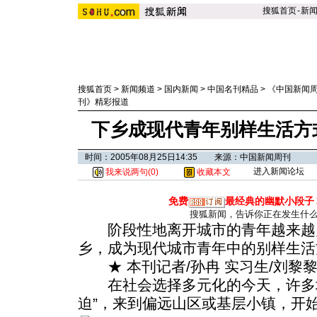
搜狐首页
-
新
搜狐首页
>
新闻频道
>
国内新闻
>
中国名刊精品
>
《中国新闻
刊》精彩报道
下乡成现代青年别样生活方
时间：2005年08月25日14:35 来源：中国新闻周刊
进入新闻论坛
我来说两句(
0
)
收藏本文
免费
最经典的幽默小段子
搜狐新闻，告诉你正在发生什
阶段性地离开城市的青年越来越
乡，成为现代城市青年中的别样生活
★ 本刊记者/孙冉 实习生/刘黎
在社会选择多元化的今天，许多城
迫”，来到偏远山区或基层小镇，开