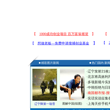
■ 精彩图片新闻
■ 热门国内 新
·
辽宁发射21枚
·
北京将高效利
·
多项新规今实
·
中韩拒绝与日
·
南国都市报-搜
·
实话实说征集
·
上海天价手机号
图解中国(组图)
辽宁降第一场雪