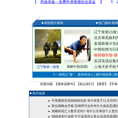
■ 精彩图片新闻
■ 热门国内 新
·
辽宁发射21枚
·
北京将高效利
·
多项新规今实
·
中韩拒绝与日
·
南国都市报-搜
·
实话实说征集
·
上海天价手机号
图解中国(组图)
辽宁降第一场雪
十一新闻之“最”： 最赤胆忠心 | 最扑朔迷离 | 
页面功能 【
我来说两句
】【
热点排行
】【
推荐
】【字体
■ 相关链接
中美重新安排胡锦涛访美 布什有意于11月访华
(
联合国峰会开幕:安南呼吁合作布什大谈反恐(图)
美飓风死亡人数升至657 布什公开承担个人责任
胡锦涛布什会晤 中方促美停止售台先进武器(图)