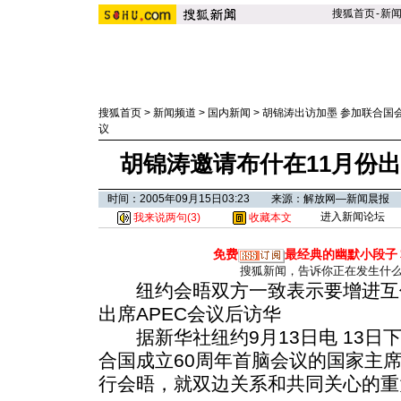
搜狐首页
-
新
搜狐首页
>
新闻频道
>
国内新闻
>
胡锦涛出访加墨 参加联合国
议
胡锦涛邀请布什在11月份出
时间：2005年09月15日03:23 来源：解放网—新闻晨报
进入新闻论坛
我来说两句(
3
)
收藏本文
免费
最经典的幽默小段子
搜狐新闻，告诉你正在发生什
纽约会晤双方一致表示要增进互信
出席APEC会议后访华
据新华社纽约9月13日电 13日
合国成立60周年首脑会议的国家主
行会晤，就双边关系和共同关心的重