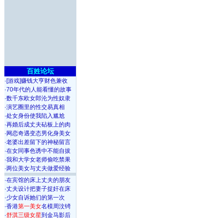
百姓论坛
·
[游戏]赚钱大亨财色兼收
·
70年代的人能看懂的故事
·
数千东欧女郎沦为性奴隶
·
演艺圈里的性交易真相
·
处女身份使我陷入尴尬
·
再婚后成丈夫砧板上的肉
·
网恋奇遇变态男化身美女
·
老婆出差留下的神秘留言
·
在女同事色诱中不能自拔
·
我和大学女老师偷吃禁果
·
两位美女与丈夫做爱经验
·
在宾馆的床上丈夫的朋友
·
丈夫设计把妻子捉奸在床
·
少女自诉她们的第一次
·
香港
第一美女
名模周汶锜
·
舒淇三级女星
到金马影后