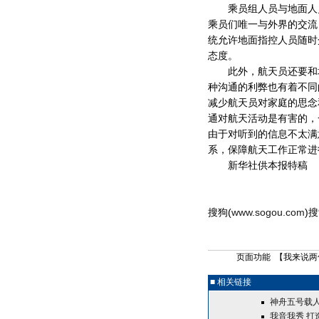
乘员组人员与地面人员
乘员们唯一与外界的交流
统允许地面指控人员随时
态度。
此外，航天员还要和地
种沟通的利弊也有着不同
减少航天员对家庭的思念
通对航天活动是有害的，
由于对听到的信息不太满
系，保障航天工作正常进
新华社供本报特稿
搜狗(
www.sogou.com
)搜
页面功能 【
我来说两
■ 相关链接
神舟五号载人
我音我秀 打造