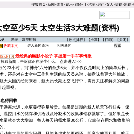
搜狐首页
-
新闻
-
体育
-
娱乐
-
财经
-
IT
-
汽车
-
房产
-
女人
-
短信
-
彩信
-
空至少5天 太空生活3大难题(资料)
18:59 来源：京华时报
【
热点排行
】【
推荐
】【
打印
】【
关闭
】
进入新闻论坛
相关新闻
收藏本文
最经典的幽默小段子
掌握第一手军事情报
搜狐新闻，告诉你正在发生什么。
点击进入>>>
的23小时，到“神舟”六号的至少5天，并不仅仅是时间上的简单延长，
术，还是对在太空中工作和生活的航天员来说，都意味着更大的挑战，
航天大国的经历来看，航天员长期太空飞行中，需要关注和解决的问题
引起重视。
也得回收
远离水源，水更显得弥足珍贵。如果是短期的载人航天飞行任务，保
、温控用水的储存和供给以及冷凝水的收集和储存就够了。但如果是长
水量就会大大增加，每人每天约需水量30公斤，仅靠储存用水和收集的
的。
动中大量的用水问题，只能考虑水的再循环，即废水的再利用。航天