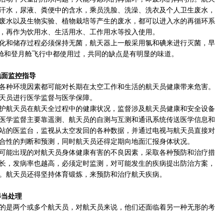
汗水，尿液、粪便中的含水，乘员洗脸、洗澡、洗衣及个人卫生废水，
废水以及生物实验、植物栽培等产生的废水，都可以进入水的再循环系
，再作为饮用水、生活用水、工作用水等投入使用。
和储存过程必须保持无菌，航天器上一般采用氯和碘来进行灭菌，早
令舱和登月舱飞行中都使用过，共同的缺点是有明显的味道。
面监控指导
种环境因素都可能对长期在太空工作和生活的航天员健康带来危害。
天员进行医学监督与医学保障。
航天员在航天全过程中的健康状况，监督涉及航天员健康和安全设备
医学监督主要靠遥测、航天员的自测与互测和通讯系统传送医学信息和
站的医监台，监视从太空发回的各种数据，并通过电视与航天员直接对
合性的判断和预测，同时航天员还得定期向地面汇报身体状况。
能出现的对航天员身体健康有害的不良因素，采取各种预防和治疗措
长，发病率也越高，必须定时监测，对可能发生的疾病提出防治方案，
。航天员还得坚持体育锻炼，来预防和治疗航天疾病。
当处理
是两个或多个航天员，对航天员来说，他们还面临着另一种无形的考