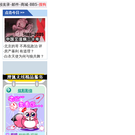
校友录
-
邮件
-
商城
-
BBS
-
搜狗
点击今日 >>
·
北京的哥 不再侃政治
评
·
房产暴利 有道理？
·
白衣天使为何与狼共舞？