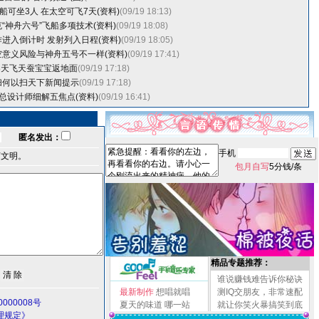
船可坐3人 在太空可飞7天(资料)
(09/19 18:13)
“神舟六号”飞船多项技术(资料)
(09/19 18:08)
进入倒计时 发射列入日程(资料)
(09/19 18:05)
意义风险与神舟五号不一样(资料)
(09/19 17:41)
18天飞天蚕宝宝返地面
(09/19 17:18)
扫何以扫天下新闻提示
(09/19 17:18)
总设计师细解五焦点(资料)
(09/19 16:41)
匿名发出：
手机
言文明。
包月自写
5分钱/条
精品专题推荐：
谁说赚钱难告诉你秘诀
最新制作
想唱就唱
测IQ交朋友，非常速配
000008号
夏天的味道
哪一站
就让你笑火暴搞笑到底
理规定》