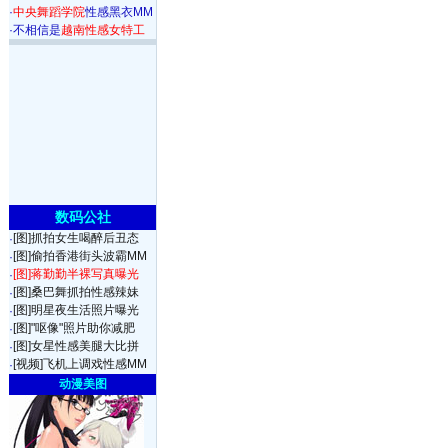
·
中央舞蹈学院
性感黑衣MM
·
不相信是
越南性感女特工
数码公社
[图]抓拍女生喝醉后丑态
·
[图]偷拍香港街头波霸MM
·
[图]蒋勤勤半裸写真曝光
·
[图]桑巴舞抓拍性感辣妹
·
[图]明星夜生活照片曝光
·
[图]"呕像"照片助你减肥
·
[图]女星性感美腿大比拼
·
[视频]飞机上调戏性感MM
·
动漫美图