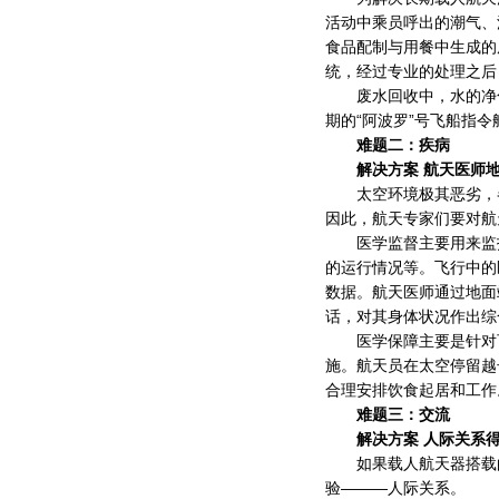
活动中乘员呼出的潮气、
食品配制与用餐中生成的
统，经过专业的处理之后
废水回收中，水的净化
期的“阿波罗”号飞船指
难题二：疾病
解决方案 航天医师地
太空环境极其恶劣，各
因此，航天专家们要对航
医学监督主要用来监护
的运行情况等。飞行中的
数据。航天医师通过地面
话，对其身体状况作出综
医学保障主要是针对可
施。航天员在太空停留越
合理安排饮食起居和工作
难题三：交流
解决方案 人际关系得
如果载人航天器搭载的
验———人际关系。