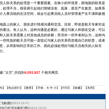
人际关系的处理是一个重要因素。在狭小的环境里，跟地面的联系是
，处理不当，很容易引起他们情绪沮丧、低落，甚至产生敌意。如果系
介入乘员组的生活空间，就会引起乘员组人员对管理者产生不满和敌视
面上的家人、朋友进行情感沟通和交流。目前，即使是航天专家对这
的看法。有人认为，这种沟通是必要的，通过与家人和朋友交谈，可以
和人际关系需要上对其他成员的依赖；而另外一些学者则认为，这种沟
一些性急的航天员可能一直惦记与家人的关系而忽视自己的职责，或者
意，从而影响到正常的工作。因此必须处理好与航天员相关的人际关
行。
索:“
太空
”,共找到
4,053,927
个相关网页.
句
】【
热点排行
】【
推荐
】【字体：
大
中
小
】【
打印
】 【
收藏
】 【
关闭
】
飞船(图)
(09/19 18:47)
自己的“音乐频道”(图)
(09/19 18:25)