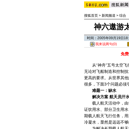
搜狐首页
>
新闻频道
>
综合
神六遨游太
时间：2005年09月19日
我来说两句(
0
)
免费
从“神舟”五号太空飞行
无论对飞船制造和控制技
更高的要求。从世界其他
很多，下面3个问题必须
难题一：缺水
解决方案 航天员汗水
载人航天活动中，由于
证饮用水、部分卫生用水
期载人航天飞行任务，用
冷凝水，显然是远远不够
为解决长期载人航天活