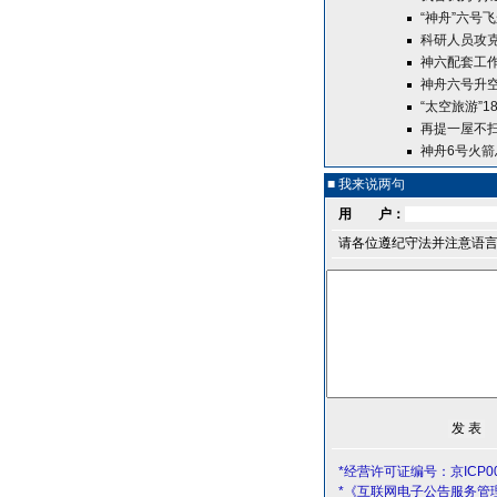
“神舟”六号飞
科研人员攻克
神六配套工作
神舟六号升空
“太空旅游”
再提一屋不
神舟6号火箭
■ 我来说两句
用 户：
请各位遵纪守法并注意语
*经营许可证编号：京ICP00
*《互联网电子公告服务管