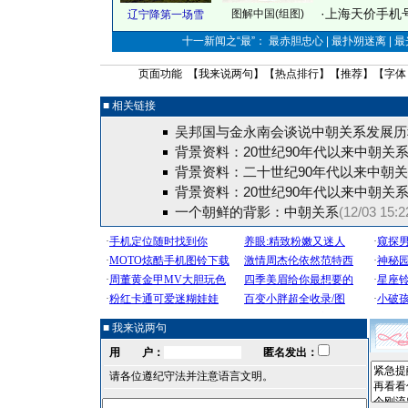
·
上海天价手机号
图解中国(组图)
辽宁降第一场雪
十一新闻之“最”： 最赤胆忠心 | 最扑朔迷离 | 
页面功能 【
我来说两句
】【
热点排行
】【
推荐
】【字体
■ 相关链接
吴邦国与金永南会谈说中朝关系发展历
背景资料：20世纪90年代以来中朝关
背景资料：二十世纪90年代以来中朝
背景资料：20世纪90年代以来中朝关
一个朝鲜的背影：中朝关系
(12/03 15:2
■ 我来说两句
用 户：
匿名发出：
请各位遵纪守法并注意语言文明。