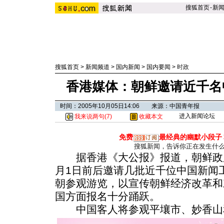
搜狐首页
-
新
搜狐首页
>
新闻频道
>
国内新闻
>
国内要闻
>
时政
香港媒体：朝鲜邀请近千名
时间：2005年10月05日14:06 来源：中国青年报
进入新闻论坛
我来说两句(
7
)
收藏本文
免费
最经典的幽默小段子
搜狐新闻，告诉你正在发生什
据香港《大公报》报道，朝鲜政府
月1日前后邀请几批近千位中国新闻
朝参观游览，以宣传朝鲜经济改革和
国方面报名十分踊跃。
中国客人将参观平壤市、妙香山