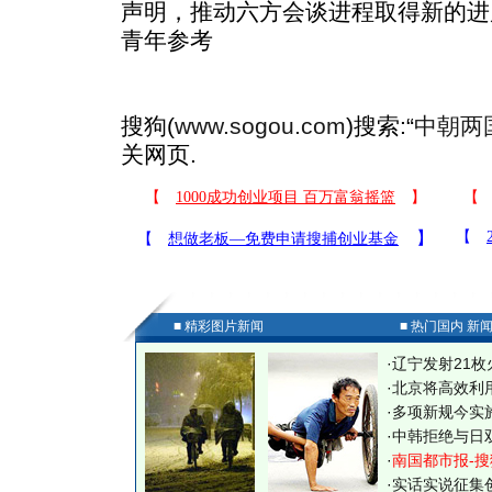
声明，推动六方会谈进程取得新的进
青年参考
搜狗(
www.sogou.com
)搜索:“
中朝两
关网页.
■ 精彩图片新闻
■ 热门国内 新
·
辽宁发射21枚
·
北京将高效利
·
多项新规今实
·
中韩拒绝与日
·
南国都市报-搜
·
实话实说征集