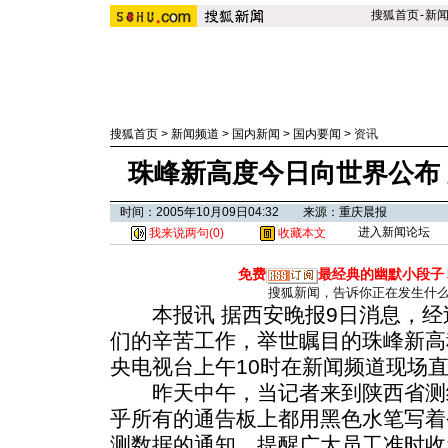
搜狐首页
-
新
搜狐首页
>
新闻频道
>
国内新闻
>
国内要闻
>
资讯
珠峰新高度今日向世界公布 
时间：2005年10月09日04:32 来源：重庆晨报
进入新闻论坛
我来说两句(
0
)
收藏本文
免费
最经典的幽默小段子
搜狐新闻，告诉你正在发生什
本报讯 据西安晚报9日消息，经
们的辛苦工作，举世瞩目的珠峰新高
央电视台上午10时在新闻频道现场
昨天中午，当记者来到陕西省测
乎所有的通告板上都用黑色水笔写着
测数据的通知，提醒广大员工准时收