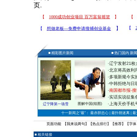
页.
■ 精彩图片新闻
■ 热门国内 新
·
辽宁发射21枚
·
北京将高效利
·
多项新规今实
·
中韩拒绝与日
·
南国都市报-搜
·
实话实说征集
·
上海天价手机号
图解中国(组图)
辽宁降第一场雪
十一新闻之“最”： 最赤胆忠心 | 最扑朔迷离 | 
页面功能 【
我来说两句
】【
热点排行
】【
推荐
】【字体
■ 相关链接