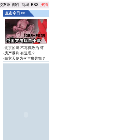
校友录
-
邮件
-
商城
-
BBS
-
搜狗
点击今日 >>
·
北京的哥 不再侃政治
评
·
房产暴利 有道理？
·
白衣天使为何与狼共舞？