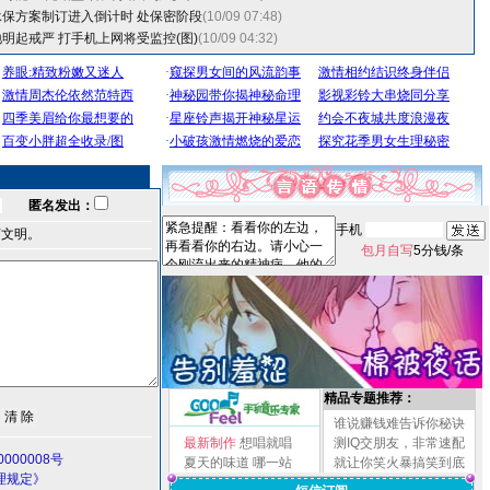
保方案制订进入倒计时 处保密阶段
(10/09 07:48)
明起戒严 打手机上网将受监控(图)
(10/09 04:32)
匿名发出：
手机
言文明。
包月自写
5分钱/条
精品专题推荐：
谁说赚钱难告诉你秘诀
最新制作
想唱就唱
测IQ交朋友，非常速配
000008号
夏天的味道
哪一站
就让你笑火暴搞笑到底
理规定》