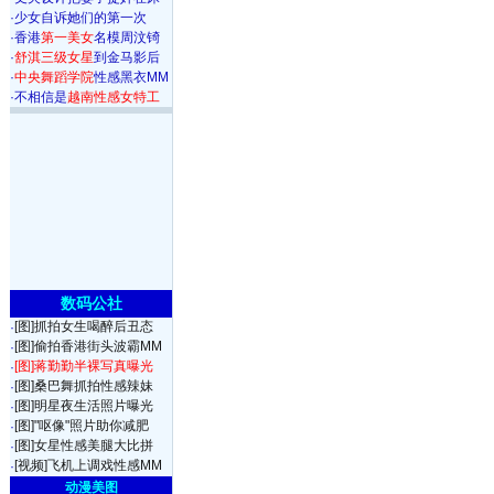
·
少女自诉她们的第一次
·
香港
第一美女
名模周汶锜
·
舒淇三级女星
到金马影后
·
中央舞蹈学院
性感黑衣MM
·
不相信是
越南性感女特工
数码公社
[图]抓拍女生喝醉后丑态
·
[图]偷拍香港街头波霸MM
·
[图]蒋勤勤半裸写真曝光
·
[图]桑巴舞抓拍性感辣妹
·
[图]明星夜生活照片曝光
·
[图]"呕像"照片助你减肥
·
[图]女星性感美腿大比拼
·
[视频]飞机上调戏性感MM
·
动漫美图