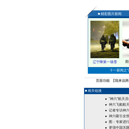
■ 精彩图片新闻
图
辽宁降第一场雪
十一新闻之“最
页面功能 【
我来说两
■ 相关链接
“神六”航天
神六飞船航天
记者专访神
神六吸引全世
图：专家进行
更强中国无限