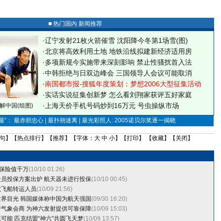
■ 热门国内 新闻推荐
·
辽宁发射21枚火箭催雪 沈阳降今冬第1场雪(图)
·
北京将高效利用土地 地铁沿线拟建新经济适用房
·
多项新规今实施带来深刻影响 禁止性骚扰首入法
·
中韩拒绝与日双边峰会 三国领导人会议可能取消
·
南国都市报-搜狐年度策划：梦想2006大型征集活动
·
实话实说征集创新梦
怎么看刘翔家获评五好家庭
·
上海天价手机号码炒到16万元 号虫操纵市场
解中国(组图)
”： 最赤胆忠心 | 最扑朔迷离 | 最光彩照人: 2005诺贝尔奖逐一揭晓
句
】【
热点排行
】【
推荐
】【字体：
大
中
小
】【
打印
】 【
收藏
】【
关闭
】
员保险值千万
(10/10 01:26)
员投保方案出炉 航天器未进行投保
(10/10 00:45)
六飞船转运人员
(10/09 21:56)
界目光 韩国媒体称中国为航天强国
(09/30 16:20)
气象会商 为神六发射提供可靠保障
(10/09 15:03)
可能 匹克结盟“神六”共圆飞天梦
(10/09 13:57)