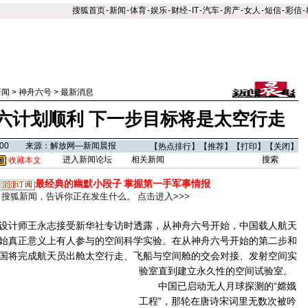
搜狐首页
-
新闻
-
体育
-
娱乐
-
财经
-
IT
-
汽车
-
房产
-
女人
-
短信
-
彩信
-
新闻
>
神舟六号
>
最新消息
六计划顺利 下一步目标将是太空行走
02:00 来源：解放网—新闻晨报
【
热点排行
】【
推荐
】【
打印
】【
关闭
】
进入新闻论坛
相关新闻
收藏本文
最经典的幽默小段子
掌握第一手军事情报
搜狐新闻，告诉你正在发生什么。
点击进入>>>
计师王永志接受新华社专访时透露，从神舟六号开始，中国载人航天
始真正意义上有人参与的空间科学实验。在从神舟六号开始的第二步和
国将完成航天员出舱太空行走、飞船与空间舱的交会对接、发射空间实
验室直到建立永久性的空间试验室。
中国已启动无人月球探测的“嫦娥
工程”，那轮在唐诗宋词里无数次被吟