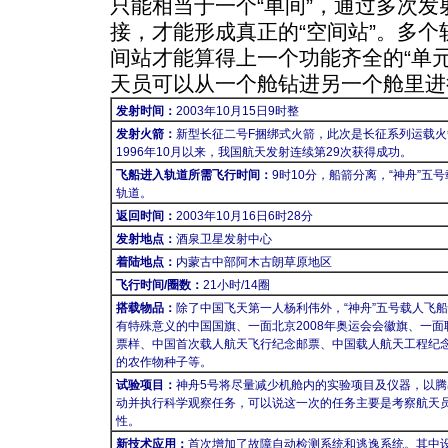
只能相当于一个“单间”，通过多次
接，才能形成真正的“空间站”。多
间站才能算得上一个功能齐全的“单
天员可以从一个舱钻进另一个舱里进
发射时间：
2003年10月15日9时整
发射火箭：
新型长征二号F捆绑式火箭，此次是长征系列运载火
1996年10月以来，我国航天发射连续第29次获得成功。
飞船进入轨道所需飞行时间：
9时10分，船箭分离，“神舟”五
轨道。
返回时间：
2003年10月16日6时28分
发射地点：
酒泉卫星发射中心
着陆地点：
内蒙古中部阿木古朗草原地区
飞行时间/圈数：
21小时/14圈
搭载物品：
除了中国飞天第一人杨利伟外，“神舟”五号载人飞
有特殊意义的中国国旗、一面北京2008年奥运会会徽旗、一
票样、中国首次载人航天飞行纪念邮票、中国载人航天工程纪
的农作物种子等。
试验项目：
神舟5号将尽量减少机舱内的实验项目及仪器，以
动并执行科学观察任务，可以说这一次的任务主要是考察航天
性。
新技术应用：
首次增加了故障自动检测系统和逃逸系统。其中