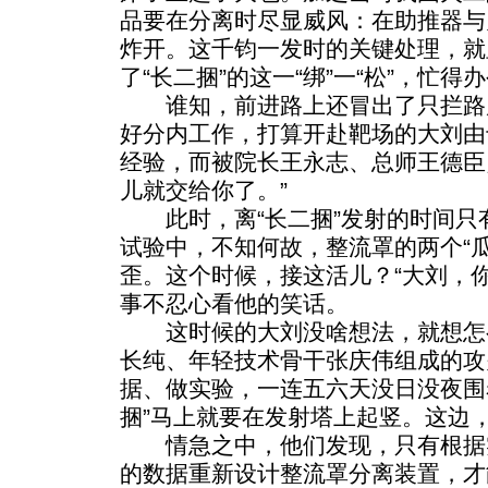
品要在分离时尽显威风：在助推器与
炸开。这千钧一发时的关键处理，就
了“长二捆”的这一“绑”一“松”，忙
谁知，前进路上还冒出了只拦路
好分内工作，打算开赴靶场的大刘由
经验，而被院长王永志、总师王德臣
儿就交给你了。”
此时，离“长二捆”发射的时间只有
试验中，不知何故，整流罩的两个“
歪。这个时候，接这活儿？“大刘，
事不忍心看他的笑话。
这时候的大刘没啥想法，就想怎
长纯、年轻技术骨干张庆伟组成的攻
据、做实验，一连五六天没日没夜围
捆”马上就要在发射塔上起竖。这边
情急之中，他们发现，只有根据
的数据重新设计整流罩分离装置，才