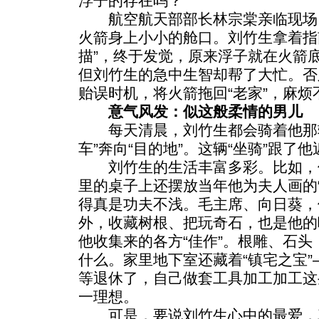
浮子的存在吗？
航空航天部部长林宗棠亲临现场
火箭身上小小的舱口。刘竹生拿着指
描”，终于发觉，原来浮子就在火箭
但刘竹生的急中生智却帮了大忙。否
贻误时机，将火箭拖回“老家”，麻烦
意气风发：似这般柔情的男儿
每天清晨，刘竹生都会骑着他那辆高
车”奔向“目的地”。这辆“坐骑”跟了他
刘竹生的生活丰富多彩。比如，他
里的桌子上还摆放当年他为夫人画的
得真是功夫不浅。毛主席、向日葵，
外，收藏树根、把玩奇石，也是他的
他收集来的各方“佳作”。根雕、石
什么。家里地下室还藏着“镇宅之宝
等退休了，自己做套工具加工加工这
一理想。
可是，要说刘竹生心中的最爱，