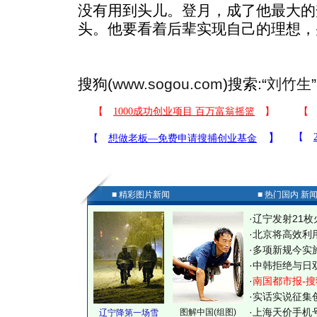
没有用到头儿。登月，成了他最大的
头。他要看着后辈实现自己的理想，
搜狗(
www.sogou.com
)搜索:“
刘竹生
■ 精彩图片新闻
■ 热门国内 新
·
辽宁发射21枚
·
北京将高效利
·
多项新规今实
·
中韩拒绝与日
·
南国都市报-搜
·
实话实说征集
·
上海天价手机号
图解中国(组图)
辽宁降第一场雪