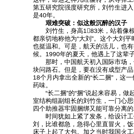
第五研究院强度研究所，刘竹生进入
是40年。
艰难突破：似这般沉醉的汉子
刘竹生，身高183米，站着像
都亲切地称他为“大刘”。这个大刘
也挺温和。可是，航天的活儿，也有
候。1990年的夏天，他遇上了这辈
那时，中国航天初入国际市场，
块问路石。但是，要在没有成型产品
18个月内拿出全新的“长二捆”，这
药味。
“长二捆”的“捆”说起来容易，做
室结构组副组长的刘竹生，一门心思
四个助推器牢固捆绑又能可靠分离的
时间犹如上紧了发条，给设计工
刘，比谁都急，急得心里直冒火，饭
床子上起了大包。加之当时我国火工