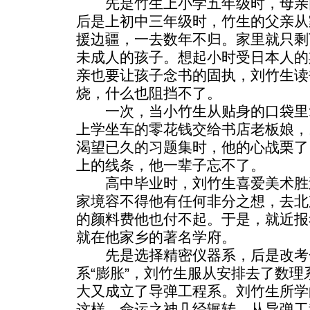
先是竹生上小学五年级时，母亲
后是上初中三年级时，竹生的父亲从
援边疆，一去数年不归。家里就只剩
未成人的孩子。想起小时受日本人的
亲也要让孩子念书的固执，刘竹生读
烧，什么也阻挡不了。
一次，当小竹生从贴身的口袋里
上学坐车的零花钱交给书店老板娘，
渴望已久的习题集时，他的心战栗了
上的线条，他一辈子忘不了。
高中毕业时，刘竹生喜爱美术胜
家境容不得他有任何非分之想，去北
的颜料费他也付不起。于是，就近报
就在他家乡的著名学府。
先是选择精密仪器系，后是改考化
系“膨胀”，刘竹生服从安排去了数
大又成立了导弹工程系。刘竹生所学
这样，命运之神几经辗转，从导弹工