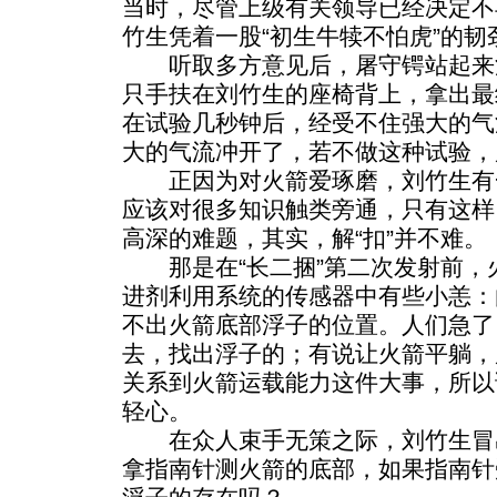
当时，尽管上级有关领导已经决定不
竹生凭着一股“初生牛犊不怕虎”的韧
听取多方意见后，屠守锷站起来
只手扶在刘竹生的座椅背上，拿出最
在试验几秒钟后，经受不住强大的气
大的气流冲开了，若不做这种试验，
正因为对火箭爱琢磨，刘竹生有
应该对很多知识触类旁通，只有这样
高深的难题，其实，解“扣”并不难。
那是在“长二捆”第二次发射前，
进剂利用系统的传感器中有些小恙：
不出火箭底部浮子的位置。人们急了
去，找出浮子的；有说让火箭平躺，
关系到火箭运载能力这件大事，所以
轻心。
在众人束手无策之际，刘竹生冒
拿指南针测火箭的底部，如果指南针