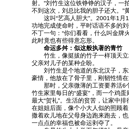
射。”刘竹生这位铁铮铮的汉子，一
不到这次，刘总比我的胆子还大。”
这叫“艺高人胆大”。2001年1月
功地完成使命时，平时话语不多的刘
不丁一句：“你们看看，什么叫金牌
此时竟也有些得意忘形。
命运多舛：似这般执著的青竹
竹生，像挺拔的竹子一样顶天立
父亲对儿子的某种企盼。
刘竹生是个地道的东北汉子，东
豪情，他放在了骨子里，刚韧性情在
那时，父亲微薄的工资要养活6个
竹生家里每日的“盛宴”，而一个鸡
最大“贺礼”。生活的贫苦，让家中
在姐姐后面，像个小大人似的照顾着
撒着欢儿地在父母身边跑来跑去，也
一点点的幸福也被命运剥夺了。