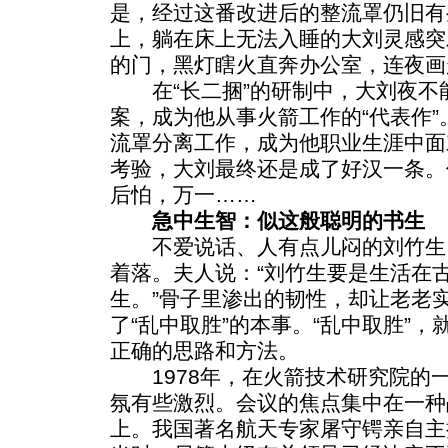
是，经过这番改进后的整流罩仍旧有
上，躺在床上无法入睡的大刘灵感突
的门，黑灯瞎火直奔办公室，连夜画
在“长二捆”的研制中，大刘夜不
案，成为他从事火箭工作的“代表作”
流罩分离工作，成为他职业生涯中面
考验，大刘最终还是成了好汉一条。
后怕，万一……
急中生智：似这般聪明的书生
不爱说话、人有点儿闷的刘竹生
着落。夫人说：“刘竹生要是生活在
生。”骨子里渗出的韧性，却让老老
了“乱中取胜”的本事。“乱中取胜”，
正确的思路和方法。
1978年，在火箭技术研究院的
氛有些激烈。会议的焦点集中在一种
上。我国著名航天专家屠守锷亲自主