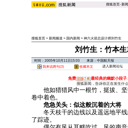
搜狐首页
-
新
搜狐首页
>
新闻频道
>
国内新闻
>
神六火箭总设计师刘竹生
刘竹生：竹本生
时间：2005年10月11日15:03 来源：中国航天报
进入新闻论坛
我来说两句(
3
)
收藏本文
免费
最经典的幽默小段子
搜狐新闻，告诉你正在发生什
他如猎猎风中一根竹，挺拔、坚
卷中着色。
危急关头：似这般沉着的大将
冬天枝干的边线以及遥远地平线
了踪迹。
偶尔有风从耳畔吹过，风的声音