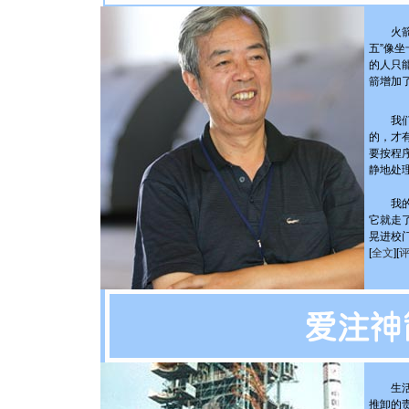
火箭升
五”像
的人只
箭增加
我们的
的，才
要按程
静地处
我的同
它就走
晃进校
[
全文
][
生活和
推卸的