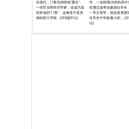
在现代，门客也悄悄地“重生”。
市，一名刚满18岁的高中
一些官员和经济学家，也成为某
经通过选举击败现任市长，
些富翁的“门客”；这难道不是变
一市父母官，他也是美国
相的权力寻租…[
详细
][
评论
]
任市长中年龄最小的 …[
详
论
]