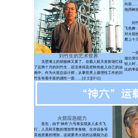
向前…
他用树
刘竹生
飞色舞
对火箭
爬上十
一批批
刘竹生的艺术世界
做出突
戈壁滩上的胡杨林又黄了。在载人航天发射场忙碌
轻人时
了近两个月的刘竹生，还没来得及把秋色收入自己的油
比的幸福
画中。作为火箭总设计师，从事世界上最理性工作的刘
竹生有着丰富的感性一面……[
全文
][
评论
]
火箭应急能力
首先，由于‘神舟’六号将实现多人多天飞
行，人员和天数的增加带来食物、生存设备等
其他质量的增加，这就要求火箭的运载能力必