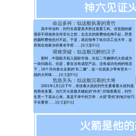
命运多舛：似这般执著的青竹
高中毕业时，刘竹生喜爱美术胜过喜爱工科。但贫困的家
境容不得他有任何非分之想，去北京的路费他也掏不起，昂贵
的颜料费他也付不起。于是，就近报考了哈尔滨工业大学，这
所就在他家乡的著名学府……[
全文
][
评论
]
艰难突破：似这般沉醉的汉子
那时，中国航天初入国际市场，长征二号捆绑式火箭成为
一块问路石。但是，要在没有成型产品、没有成功先例的情况
下，18个月内拿出全新的“长二捆”，这一仗就多少带有背水一
战的火药味……[
全文
][
评论
]
危急关头：似这般沉着的大将
2001年1月1日下午，牵挂着火箭的刘竹生要看看火箭到底
伤势有多重。当打开火箭最关键处的“外衣”,仔细查看后，刘竹
生竟一下喜从心来。真是不幸中的万幸，火箭“受伤”的地方恰巧
不在要害……[
全文
][
评论
]