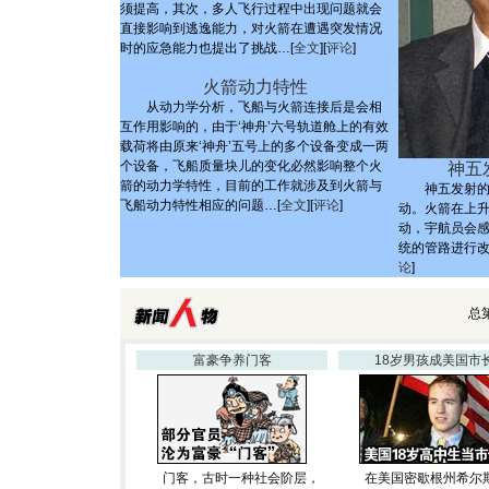
须提高，其次，多人飞行过程中出现问题就会
直接影响到逃逸能力，对火箭在遭遇突发情况
时的应急能力也提出了挑战…[
全文
][
评论
]
火箭动力特性
从动力学分析，飞船与火箭连接后是会相
互作用影响的，由于‘神舟’六号轨道舱上的有效
载荷将由原来‘神舟’五号上的多个设备变成一两
个设备，飞船质量块儿的变化必然影响整个火
神五
箭的动力学特性，目前的工作就涉及到火箭与
神五发射的时
飞船动力特性相应的问题…[
全文
][
评论
]
动。火箭在上
动，宇航员会
统的管路进行改
论
]
总第
富豪争养门客
18岁男孩成美国市
门客，古时一种社会阶层，
在美国密歇根州希尔